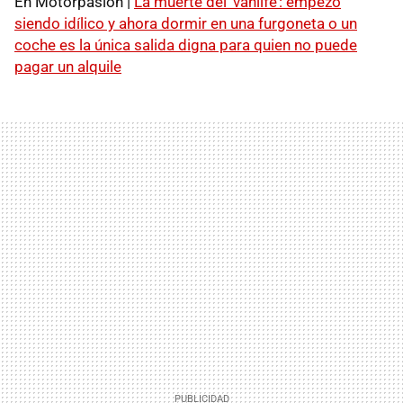
En Motorpasión |
La muerte del ‘vanlife’: empezó
siendo idílico y ahora dormir en una furgoneta o un
coche es la única salida digna para quien no puede
pagar un alquile