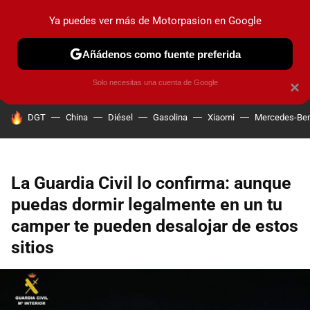
Ya puedes ver más de Motorpasion en Google
PRUEBAS
COCHES ELÉCTRICOS
OBSERVATORIO
F1
Añádenos como fuente preferida
Solo necesitas una cuenta de Google
×
HOY SE HABLA DE
DGT
China
Diésel
Gasolina
Xiaomi
Mercedes-Be
La Guardia Civil lo confirma: aunque
puedas dormir legalmente en un tu
camper te pueden desalojar de estos
sitios