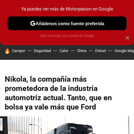
Ya puedes ver más de Motorpasion en Google
PRUEBAS
COCHES ELÉCTRICOS
OBSERVATORIO
F1
Añádenos como fuente preferida
Solo necesitas una cuenta de Google
×
HOY SE HABLA DE
Camper
Seguridad
Calor
China
Diésel
Google Ma
Nikola, la compañía más
prometedora de la industria
automotriz actual. Tanto, que en
bolsa ya vale más que Ford