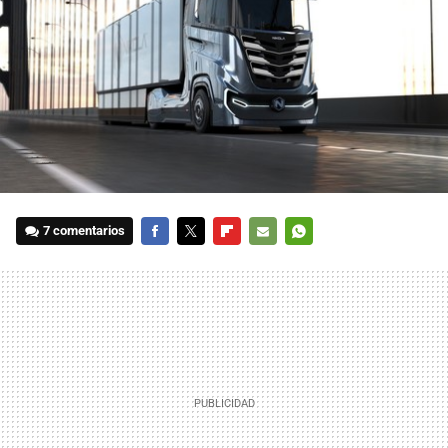
7 comentarios
FACEBOOK
TWITTER
FLIPBOARD
E-
WHATSAPP
MAIL