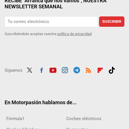
RECIBE "Arranca que nos vamos", NUESTRA
NEWSLETTER SEMANAL
SUSCRIBIR
Suscribiéndote aceptas nuestra
política de privacidad
Síguenos
Twit
Fac
Yout
Inst
Tele
RSS
Flip
Tikt
ter
ebo
ube
agra
gra
boar
ok
ok
m
m
d
En Motorpasión hablamos de...
Fórmula1
Coches eléctricos