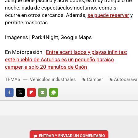
aunque tiene piscina y actividades, es muy tranquilo de
noche: nada de espectáculos nocturnos como si
ocurre en otros cercanos. Además,
se puede reservar
y
permite mascotas.
Imágenes | Park4Night, Google Maps
En Motorpasión |
Entre acantilados y playas infinitas:
este pueblo de Asturias es un pequeño paraíso
camper, a solo 20 minutos de Gijón
TEMAS
Vehículos industriales
Camper
Autocarava
FACEBOOK
TWITTER
FLIPBOARD
E-
WHATSAPP
MAIL
ENTRAR Y ENVIAR UN COMENTARIO