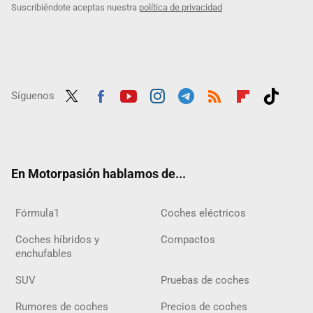
Suscribiéndote aceptas nuestra
política de privacidad
Síguenos
Twit
Fac
Yout
Inst
Tele
RSS
Flip
Tikt
ter
ebo
ube
agra
gra
boar
ok
ok
m
m
d
En Motorpasión hablamos de...
Fórmula1
Coches eléctricos
Coches híbridos y
Compactos
enchufables
SUV
Pruebas de coches
Rumores de coches
Precios de coches