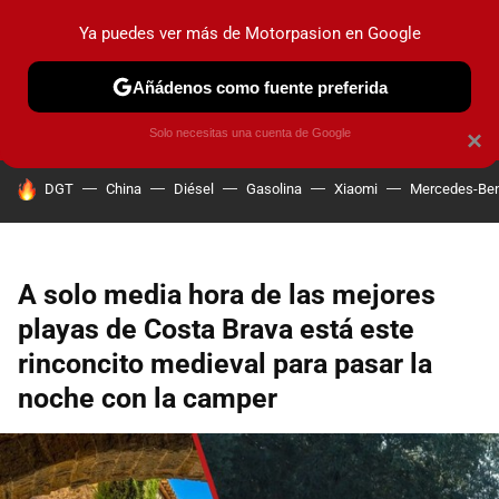
Ya puedes ver más de Motorpasion en Google
PRUEBAS
COCHES ELÉCTRICOS
OBSERVATORIO
F1
Añádenos como fuente preferida
Solo necesitas una cuenta de Google
×
HOY SE HABLA DE
DGT
China
Diésel
Gasolina
Xiaomi
Mercedes-Be
A solo media hora de las mejores
playas de Costa Brava está este
rinconcito medieval para pasar la
noche con la camper