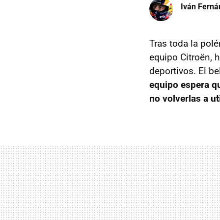
Iván Ferná
Tras toda la pol
equipo Citroën, h
deportivos. El b
equipo espera q
no volverlas a uti