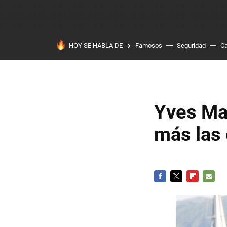
HOY SE HABLA DE
Famosos
Seguridad
Ca
Yves Mat
más las
FACEBOOK
TWITTER
FLIPBOARD
E-
MAIL