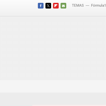
TEMAS
Fórmula1
FACEBOOK
TWITTER
FLIPBOARD
E-
MAIL