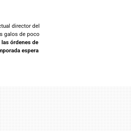
ctual director del
los galos de poco
y
las órdenes de
emporada espera