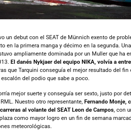
vo un debut con el SEAT de Münnich exento de probl
to en la primera manga y décimo en la segunda. Una
 estuvo ampliamente dominada por un Muller que ha
2013.
El danés Nykjaer del equipo NIKA, volvía a entre
ras que Tarquini conseguía el mejor resultado del fi
 escalón del podio que sabe a poco.
orría mejor suerte y conseguía ser sexto, justo por d
 RML. Nuestro otro representante,
Fernando Monje, 
 carreras al volante del SEAT Leon de Campos
, con 
laza como mayor logro en un fin de semana marcad
iones meteorológicas.