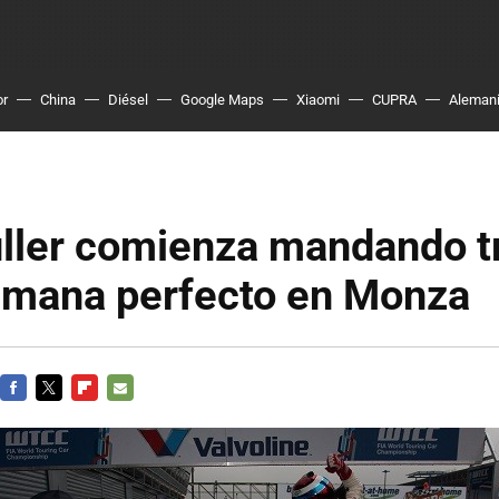
or
China
Diésel
Google Maps
Xiaomi
CUPRA
Aleman
ller comienza mandando t
semana perfecto en Monza
FACEBOOK
TWITTER
FLIPBOARD
E-
MAIL