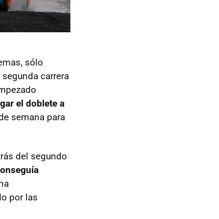
emas, sólo
 segunda carrera
 empezado
gar el doblete a
n de semana para
etrás del segundo
conseguía
una
o por las