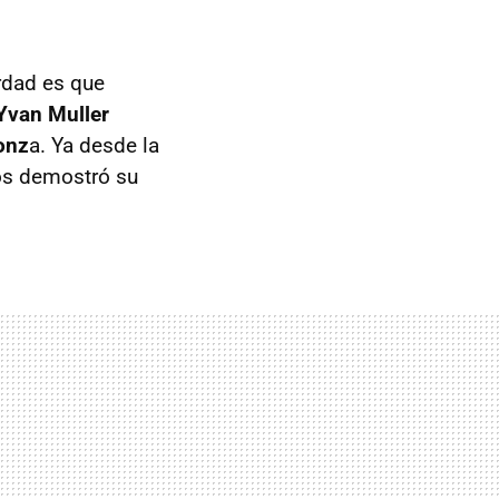
rdad es que
Yvan Muller
Monz
a. Ya desde la
os demostró su