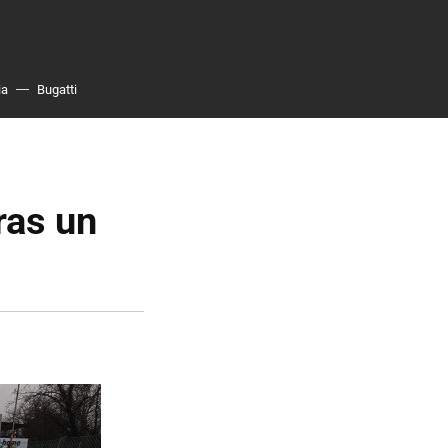
ia
Bugatti
ras un