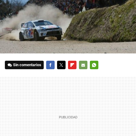
Sin comentarios
FACEBOOK
TWITTER
FLIPBOARD
E-
WHATSAPP
MAIL