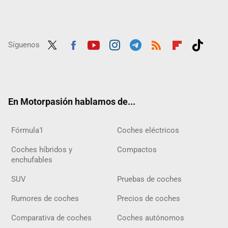
Síguenos
Twit
Fac
Yout
Inst
Tele
RSS
Flip
Tikt
ter
ebo
ube
agra
gra
boar
ok
ok
m
m
d
En Motorpasión hablamos de...
Fórmula1
Coches eléctricos
Coches híbridos y
Compactos
enchufables
SUV
Pruebas de coches
Rumores de coches
Precios de coches
Comparativa de coches
Coches autónomos