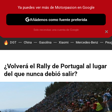
Ya puedes ver más de Motorpasion en Google
PRUEBAS
COCHES ELÉCTRICOS
OBSERVATORIO
F1
Añádenos como fuente preferida
Solo necesitas una cuenta de Google
×
HOY SE HABLA DE
DGT
China
Gasolina
Xiaomi
Mercedes-Benz
Peug
¿Volverá el Rally de Portugal al lugar
del que nunca debió salir?