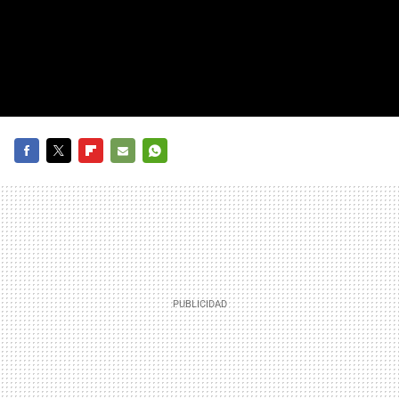
FACEBOOK
TWITTER
FLIPBOARD
E-
WHATSAPP
MAIL