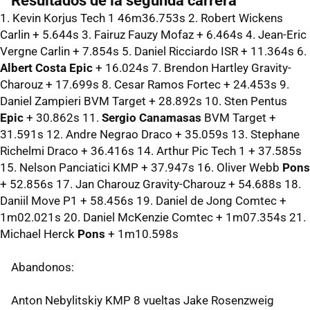
Resultados de la segunda carrera
1. Kevin Korjus Tech 1 46m36.753s 2. Robert Wickens
Carlin + 5.644s 3. Fairuz Fauzy Mofaz + 6.464s 4. Jean-Eric
Vergne Carlin + 7.854s 5. Daniel Ricciardo ISR + 11.364s 6.
Albert Costa Epic
+ 16.024s 7. Brendon Hartley Gravity-
Charouz + 17.699s 8. Cesar Ramos Fortec + 24.453s 9.
Daniel Zampieri BVM Target + 28.892s 10. Sten Pentus
Epic
+ 30.862s 11.
Sergio Canamasas
BVM Target +
31.591s 12. Andre Negrao Draco + 35.059s 13. Stephane
Richelmi Draco + 36.416s 14. Arthur Pic Tech 1 + 37.585s
15. Nelson Panciatici KMP + 37.947s 16. Oliver Webb
Pons
+ 52.856s 17. Jan Charouz Gravity-Charouz + 54.688s 18.
Daniil Move P1 + 58.456s 19. Daniel de Jong Comtec +
1m02.021s 20. Daniel McKenzie Comtec + 1m07.354s 21.
Michael Herck
Pons
+ 1m10.598s
Abandonos:
Anton Nebylitskiy KMP 8 vueltas Jake Rosenzweig