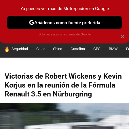
Ya puedes ver más de Motorpasion en Google
PRUEBAS
COCHES ELÉCTRICOS
OBSERVATORIO
F1
Añádenos como fuente preferida
Solo necesitas una cuenta de Google
×
HOY SE HABLA DE
Seguridad
Calor
China
Gasolina
GPS
BMW
F
Victorias de Robert Wickens y Kevin
Korjus en la reunión de la Fórmula
Renault 3.5 en Nürburgring