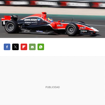
FACEBOOK
TWITTER
FLIPBOARD
E-
WHATSAPP
MAIL