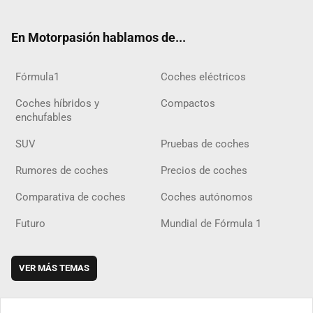
ter
ebo
ube
agra
gra
boar
ok
ok
m
m
d
En Motorpasión hablamos de...
Fórmula1
Coches eléctricos
Coches híbridos y
Compactos
enchufables
SUV
Pruebas de coches
Rumores de coches
Precios de coches
Comparativa de coches
Coches autónomos
Futuro
Mundial de Fórmula 1
VER MÁS TEMAS