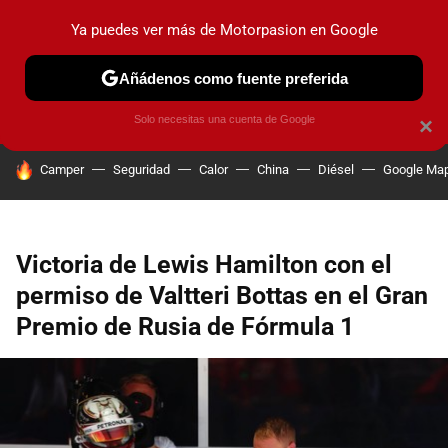
Ya puedes ver más de Motorpasion en Google
PRUEBAS
COCHES ELÉCTRICOS
OBSERVATORIO
F1
Añádenos como fuente preferida
Solo necesitas una cuenta de Google
×
HOY SE HABLA DE
Camper
Seguridad
Calor
China
Diésel
Google Ma
Victoria de Lewis Hamilton con el
permiso de Valtteri Bottas en el Gran
Premio de Rusia de Fórmula 1