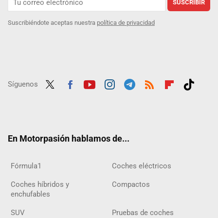
SUSCRIBIR
Suscribiéndote aceptas nuestra
política de privacidad
Síguenos
Twit
Fac
Yout
Inst
Tele
RSS
Flip
Tikt
ter
ebo
ube
agra
gra
boar
ok
ok
m
m
d
En Motorpasión hablamos de...
Fórmula1
Coches eléctricos
Coches híbridos y
Compactos
enchufables
SUV
Pruebas de coches