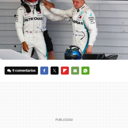
9 comentarios
FACEBOOK
TWITTER
FLIPBOARD
E-
WHATSAPP
MAIL