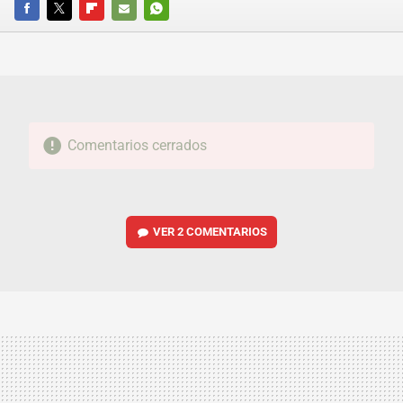
FACEBOOK
TWITTER
FLIPBOARD
E-
WHATSAPP
MAIL
Comentarios cerrados
VER
2 COMENTARIOS