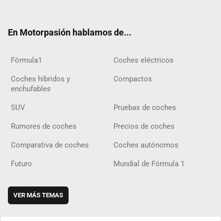
ter
ebo
ube
agra
gra
boar
ok
ok
m
m
d
En Motorpasión hablamos de...
Fórmula1
Coches eléctricos
Coches híbridos y
Compactos
enchufables
SUV
Pruebas de coches
Rumores de coches
Precios de coches
Comparativa de coches
Coches autónomos
Futuro
Mundial de Fórmula 1
VER MÁS TEMAS