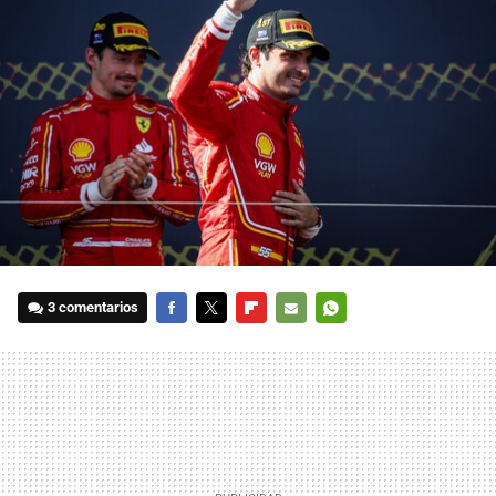
3 comentarios
FACEBOOK
TWITTER
FLIPBOARD
E-
WHATSAPP
MAIL