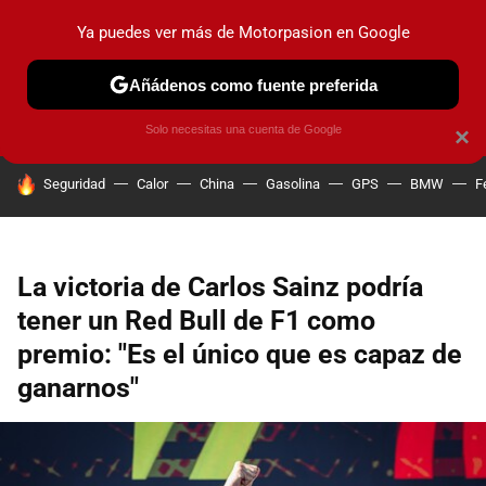
Ya puedes ver más de Motorpasion en Google
PRUEBAS
COCHES ELÉCTRICOS
OBSERVATORIO
F1
Añádenos como fuente preferida
Solo necesitas una cuenta de Google
×
HOY SE HABLA DE
Seguridad
Calor
China
Gasolina
GPS
BMW
F
La victoria de Carlos Sainz podría
tener un Red Bull de F1 como
premio: "Es el único que es capaz de
ganarnos"