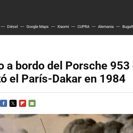
Diésel
Google Maps
Xiaomi
CUPRA
Alemania
Bugatt
o a bordo del Porsche 953
ó el París-Dakar en 1984
FACEBOOK
TWITTER
FLIPBOARD
E-
MAIL