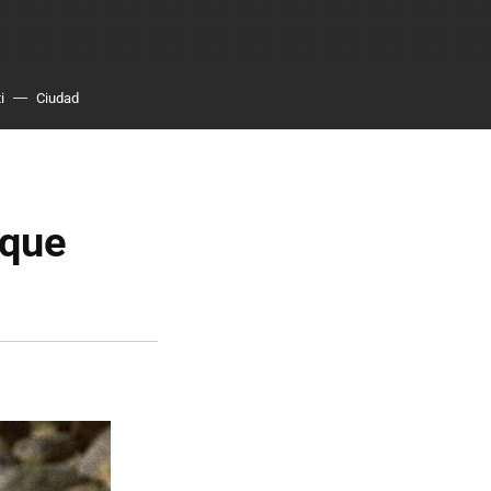
i
Ciudad
 que