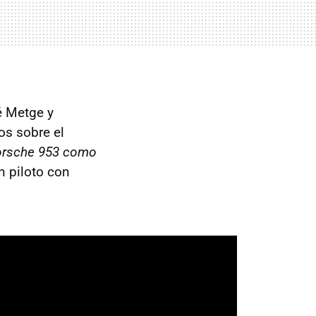
é Metge y
os sobre el
Porsche 953 como
n piloto con