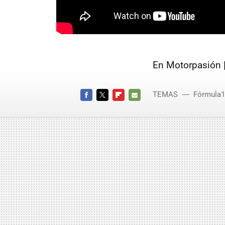
En Motorpasión 
TEMAS
Fórmula1
FACEBOOK
TWITTER
FLIPBOARD
E-
MAIL