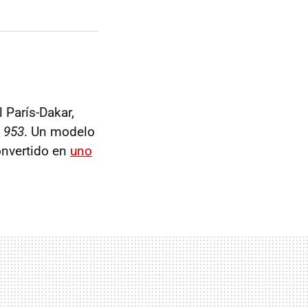
l París-Dakar,
o 953
. Un modelo
onvertido en
uno