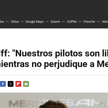
lor
China
Google Maps
Xiaomi
CUPRA
Porsche
Ale
ff: "Nuestros pilotos son l
ientras no perjudique a M
FACEBOOK
TWITTER
FLIPBOARD
E-
MAIL