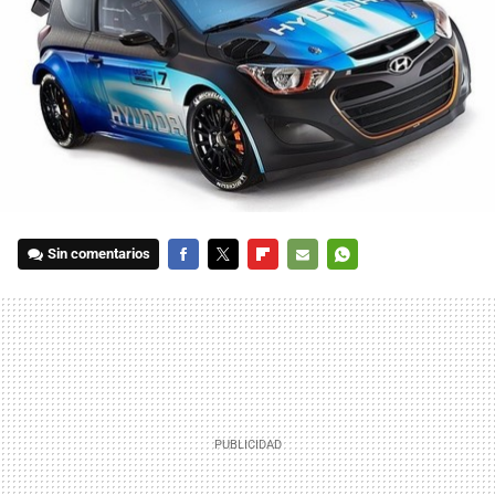
Sin comentarios
FACEBOOK
TWITTER
FLIPBOARD
E-
WHATSAPP
MAIL