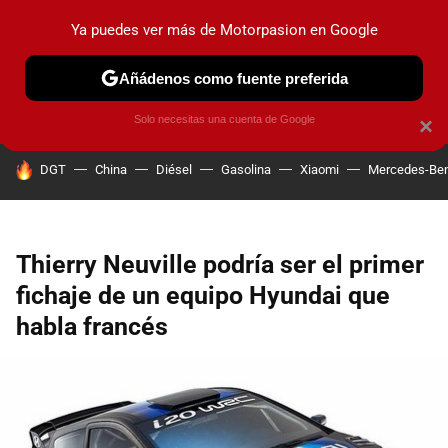
Ya puedes ver más de Motorpasion en Google
PRUEBAS
COCHES ELÉCTRICOS
OBSERVATORIO
F1
Añádenos como fuente preferida
Solo necesitas una cuenta de Google
×
HOY SE HABLA DE
DGT
China
Diésel
Gasolina
Xiaomi
Mercedes-Be
Thierry Neuville podría ser el primer
fichaje de un equipo Hyundai que
habla francés