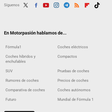
Síguenos
Twit
Fac
Yout
Inst
Tele
RSS
Flip
Tikt
ter
ebo
ube
agra
gra
boar
ok
ok
m
m
d
En Motorpasión hablamos de...
Fórmula1
Coches eléctricos
Coches híbridos y
Compactos
enchufables
SUV
Pruebas de coches
Rumores de coches
Precios de coches
Comparativa de coches
Coches autónomos
Futuro
Mundial de Fórmula 1