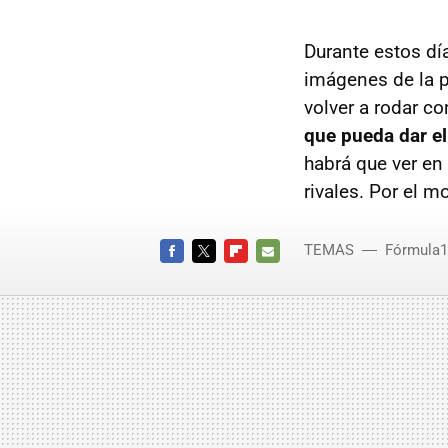
Durante estos dí
imágenes de la 
volver a rodar c
que pueda dar el s
habrá que ver en
rivales. Por el 
TEMAS
Fórmula1
FACEBOOK
TWITTER
FLIPBOARD
E-
MAIL