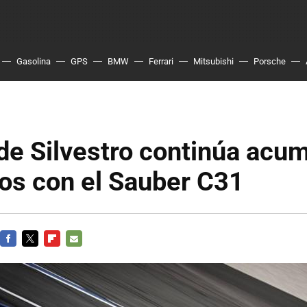
Gasolina
GPS
BMW
Ferrari
Mitsubishi
Porsche
de Silvestro continúa acu
os con el Sauber C31
FACEBOOK
TWITTER
FLIPBOARD
E-
MAIL