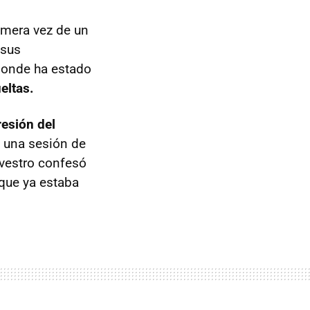
imera vez de un
 sus
 donde ha estado
eltas.
resión del
n una sesión de
lvestro confesó
 que ya estaba