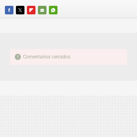
FACEBOOK
TWITTER
FLIPBOARD
E-
WHATSAPP
MAIL
Comentarios cerrados