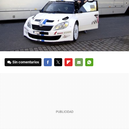
Sin comentarios
FACEBOOK
TWITTER
FLIPBOARD
E-
WHATSAPP
MAIL