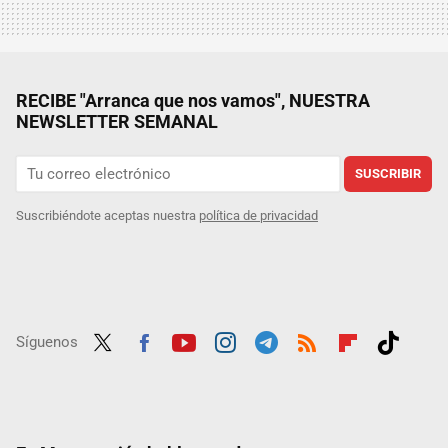
RECIBE "Arranca que nos vamos", NUESTRA
NEWSLETTER SEMANAL
SUSCRIBIR
Suscribiéndote aceptas nuestra
política de privacidad
Síguenos
Twit
Fac
Yout
Inst
Tele
RSS
Flip
Tikt
ter
ebo
ube
agra
gra
boar
ok
ok
m
m
d