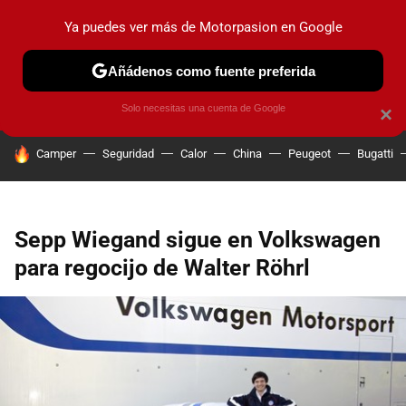
Ya puedes ver más de Motorpasion en Google
PRUEBAS
COCHES ELÉCTRICOS
OBSERVATORIO
F1
Añádenos como fuente preferida
Solo necesitas una cuenta de Google
×
HOY SE HABLA DE
Camper
Seguridad
Calor
China
Peugeot
Bugatti
Sepp Wiegand sigue en Volkswagen
para regocijo de Walter Röhrl