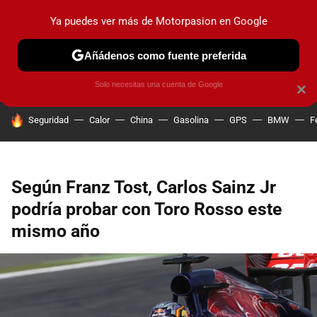
Ya puedes ver más de Motorpasion en Google
PRUEBAS
COCHES ELÉCTRICOS
OBSERVATORIO
F1
Añádenos como fuente preferida
Solo necesitas una cuenta de Google
×
HOY SE HABLA DE
Seguridad
Calor
China
Gasolina
GPS
BMW
F
Según Franz Tost, Carlos Sainz Jr
podría probar con Toro Rosso este
mismo año