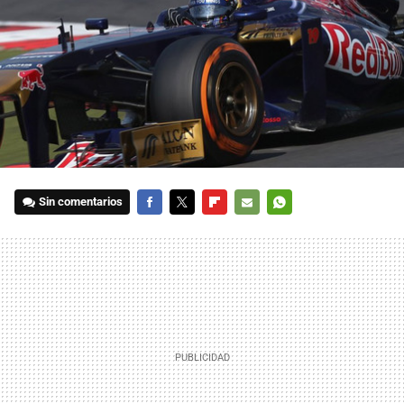
Sin comentarios
FACEBOOK
TWITTER
FLIPBOARD
E-
WHATSAPP
MAIL