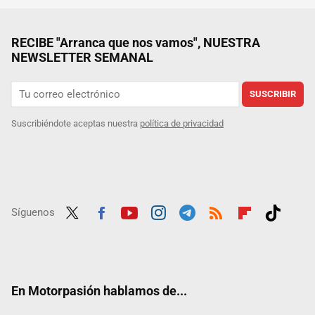
RECIBE "Arranca que nos vamos", NUESTRA
NEWSLETTER SEMANAL
SUSCRIBIR
Suscribiéndote aceptas nuestra
política de privacidad
Síguenos
Twit
Fac
Yout
Inst
Tele
RSS
Flip
Tikt
ter
ebo
ube
agra
gra
boar
ok
ok
m
m
d
En Motorpasión hablamos de...