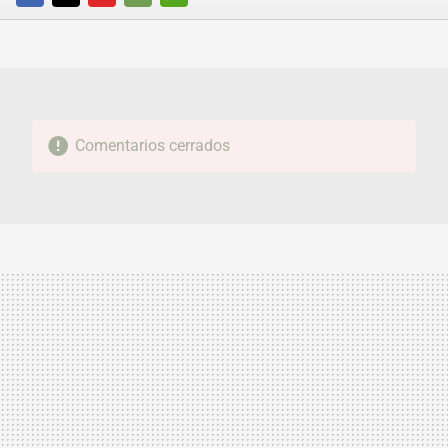
FACEBOOK
TWITTER
FLIPBOARD
E-
WHATSAPP
MAIL
Comentarios cerrados