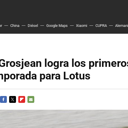
or
China
Diésel
Google Maps
Xiaomi
CUPRA
Aleman
rosjean logra los primero
mporada para Lotus
FACEBOOK
TWITTER
FLIPBOARD
E-
MAIL