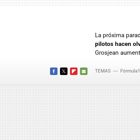
La próxima parad
pilotos hacen ol
Grosjean aumenta
TEMAS
Fórmula1
FACEBOOK
TWITTER
FLIPBOARD
E-
MAIL