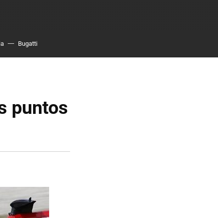
ia
Bugatti
s puntos