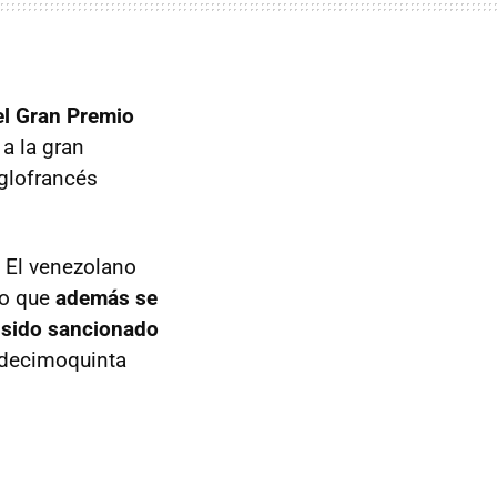
el Gran Premio
 a la gran
nglofrancés
 El venezolano
no que
además se
a sido sancionado
 decimoquinta