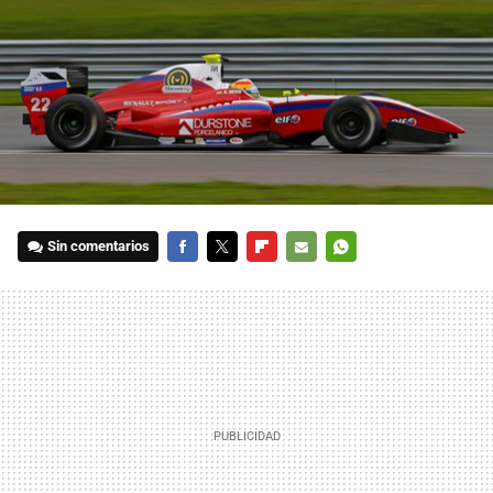
Sin comentarios
FACEBOOK
TWITTER
FLIPBOARD
E-
WHATSAPP
MAIL