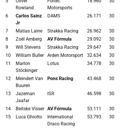
5
Oliver
Fortec
18.960
30
Rowland
Motorsports
6
Carlos Sainz
DAMS
26.171
30
Jr
7
Matias Laine
Strakka Racing
26.962
30
8
Zoël Amberg
AV Fórmula
29.092
30
9
Will Stevens
Strakka Racing
29.647
30
10
William Buller
Arden Motorsport
32.634
30
11
Marlon
Lotus
34.778
30
Stöckinger
12
Meindert Van
Pons Racing
43.468
30
Buuren
13
Jazeman
ISR
46.598
30
Jaafar
14
Beitske Visser
AV Fórmula
53.111
30
15
Luca Ghiotto
International
53.793
30
Draco Racing