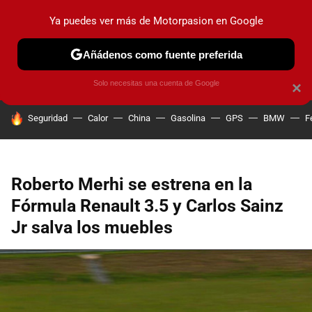
Ya puedes ver más de Motorpasion en Google
PRUEBAS
COCHES ELÉCTRICOS
OBSERVATORIO
F1
Añádenos como fuente preferida
Solo necesitas una cuenta de Google
×
HOY SE HABLA DE
Seguridad
Calor
China
Gasolina
GPS
BMW
F
Roberto Merhi se estrena en la
Fórmula Renault 3.5 y Carlos Sainz
Jr salva los muebles