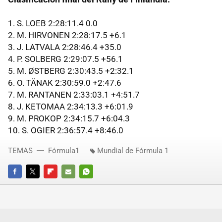
1. S.
LOEB
2:28:11.4 0.0
2. M.
HIRVONEN
2:28:17.5 +6.1
3. J.
LATVALA
2:28:46.4 +35.0
4. P.
SOLBERG
2:29:07.5 +56.1
5. M.
ØSTBERG
2:30:43.5 +2:32.1
6. O.
TÄNAK
2:30:59.0 +2:47.6
7. M.
RANTANEN
2:33:03.1 +4:51.7
8. J.
KETOMAA
2:34:13.3 +6:01.9
9. M.
PROKOP
2:34:15.7 +6:04.3
10. S.
OGIER
2:36:57.4 +8:46.0
TEMAS
Fórmula1
Mundial de Fórmula 1
FACEBOOK
TWITTER
FLIPBOARD
E-
WHATSAPP
MAIL