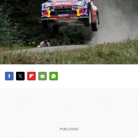
FACEBOOK
TWITTER
FLIPBOARD
E-
WHATSAPP
MAIL