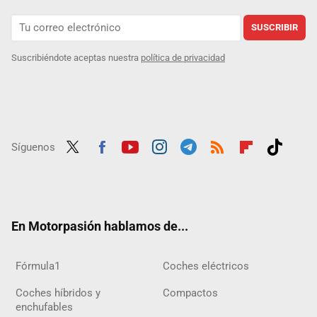
SUSCRIBIR
Suscribiéndote aceptas nuestra
política de privacidad
Síguenos
Twit
Fac
Yout
Inst
Tele
RSS
Flip
Tikt
ter
ebo
ube
agra
gra
boar
ok
ok
m
m
d
En Motorpasión hablamos de...
Fórmula1
Coches eléctricos
Coches híbridos y
Compactos
enchufables