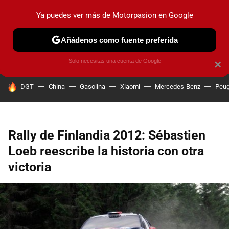
Ya puedes ver más de Motorpasion en Google
PRUEBAS
COCHES ELÉCTRICOS
OBSERVATORIO
F1
Añádenos como fuente preferida
Solo necesitas una cuenta de Google
×
HOY SE HABLA DE
DGT
China
Gasolina
Xiaomi
Mercedes-Benz
Peug
Rally de Finlandia 2012: Sébastien
Loeb reescribe la historia con otra
victoria