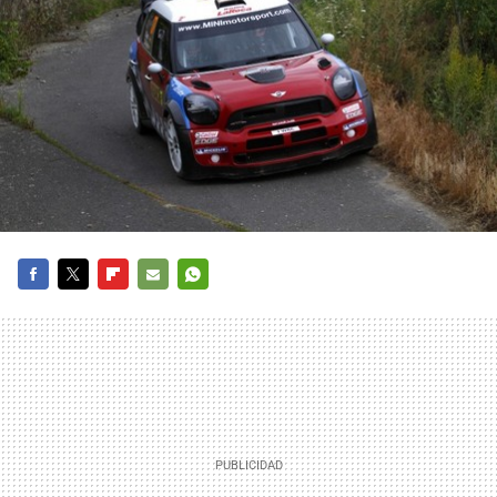
FACEBOOK
TWITTER
FLIPBOARD
E-
WHATSAPP
MAIL