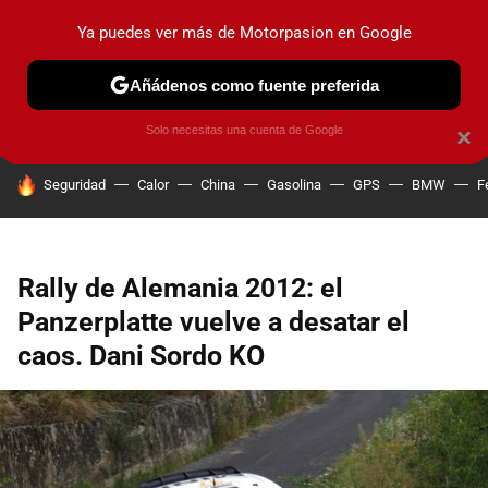
Ya puedes ver más de Motorpasion en Google
PRUEBAS
COCHES ELÉCTRICOS
OBSERVATORIO
F1
Añádenos como fuente preferida
Solo necesitas una cuenta de Google
×
HOY SE HABLA DE
Seguridad
Calor
China
Gasolina
GPS
BMW
F
Rally de Alemania 2012: el
Panzerplatte vuelve a desatar el
caos. Dani Sordo KO