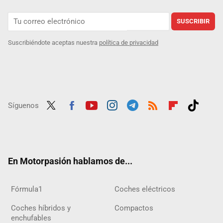
SUSCRIBIR
Suscribiéndote aceptas nuestra
política de privacidad
Síguenos
Twit
Fac
Yout
Inst
Tele
RSS
Flip
Tikt
ter
ebo
ube
agra
gra
boar
ok
ok
m
m
d
En Motorpasión hablamos de...
Fórmula1
Coches eléctricos
Coches híbridos y
Compactos
enchufables