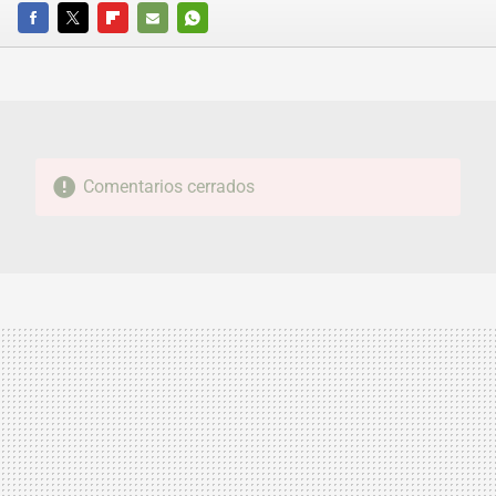
FACEBOOK
TWITTER
FLIPBOARD
E-
WHATSAPP
MAIL
Comentarios cerrados