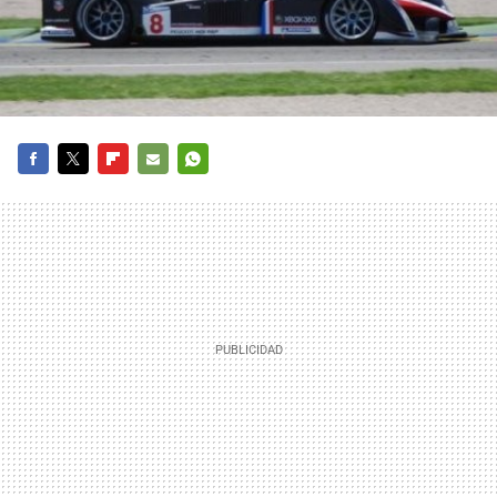
FACEBOOK
TWITTER
FLIPBOARD
E-
WHATSAPP
MAIL