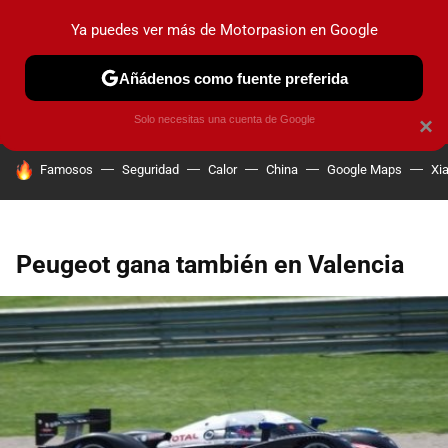
Ya puedes ver más de Motorpasion en Google
PRUEBAS
COCHES ELÉCTRICOS
OBSERVATORIO
F1
Añádenos como fuente preferida
Solo necesitas una cuenta de Google
×
HOY SE HABLA DE
Famosos
Seguridad
Calor
China
Google Maps
Xi
Peugeot gana también en Valencia