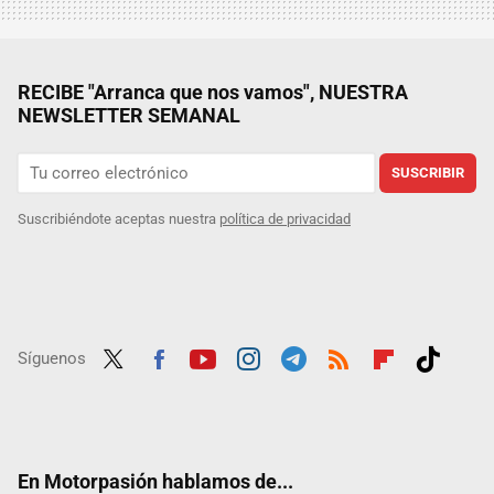
RECIBE "Arranca que nos vamos", NUESTRA
NEWSLETTER SEMANAL
SUSCRIBIR
Suscribiéndote aceptas nuestra
política de privacidad
Síguenos
Twit
Fac
Yout
Inst
Tele
RSS
Flip
Tikt
ter
ebo
ube
agra
gra
boar
ok
ok
m
m
d
En Motorpasión hablamos de...