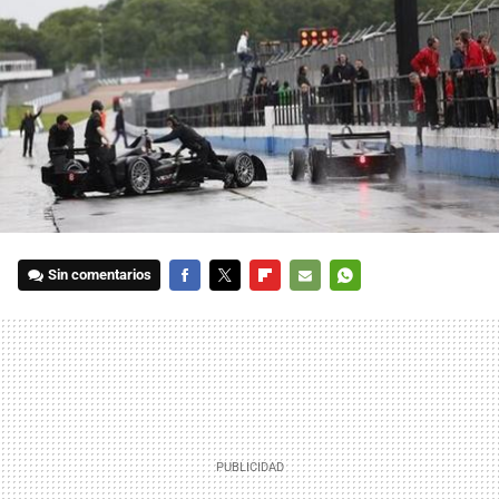
Sin comentarios
FACEBOOK
TWITTER
FLIPBOARD
E-
WHATSAPP
MAIL