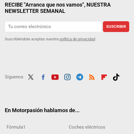
RECIBE "Arranca que nos vamos", NUESTRA
NEWSLETTER SEMANAL
SUSCRIBIR
Suscribiéndote aceptas nuestra
política de privacidad
Síguenos
Twit
Fac
Yout
Inst
Tele
RSS
Flip
Tikt
ter
ebo
ube
agra
gra
boar
ok
ok
m
m
d
En Motorpasión hablamos de...
Fórmula1
Coches eléctricos