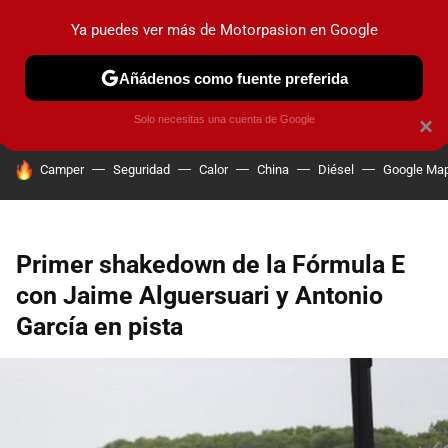
Ya puedes ver más de Motorpasion en Google
PRUEBAS
COCHES ELÉCTRICOS
OBSERVATORIO
F1
Añádenos como fuente preferida
Solo necesitas una cuenta de Google
×
HOY SE HABLA DE
Camper
Seguridad
Calor
China
Diésel
Google Ma
Primer shakedown de la Fórmula E
con Jaime Alguersuari y Antonio
García en pista