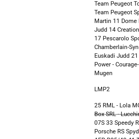
Team Peugeot Tot
Team Peugeot Spo
Martin 11 Dome 
Judd 14 Creation
17 Pescarolo Spo
Chamberlain-Syn
Euskadi Judd 21 
Power - Courage
Mugen
LMP2
25 RML - Lola M
Box SRL - Lucchi
07S 33 Speedy Ra
Porsche RS Spyde