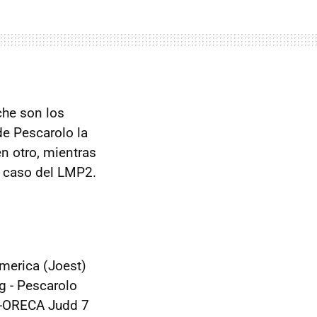
che son los
de Pescarolo la
en otro, mientras
l caso del LMP2.
America (Joest)
g - Pescarolo
-ORECA Judd 7