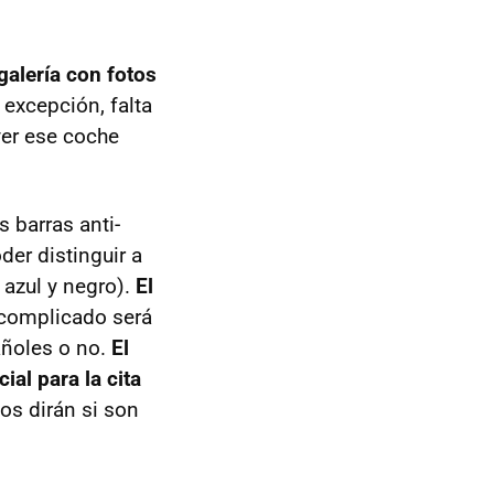
galería con fotos
excepción, falta
yer ese coche
s barras anti-
der distinguir a
 azul y negro).
El
complicado será
pañoles o no.
El
al para la cita
os dirán si son