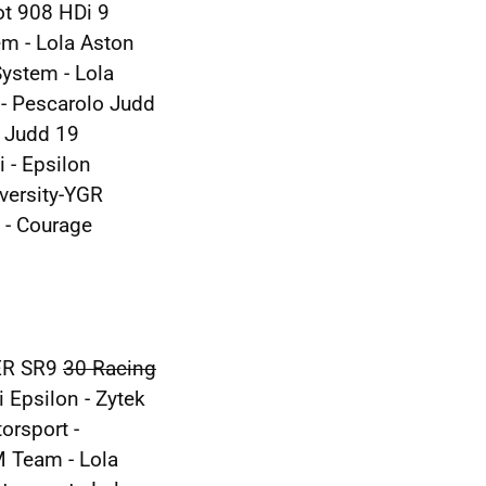
ot 908 HDi 9
m - Lola Aston
ystem - Lola
 - Pescarolo Judd
o Judd 19
 - Epsilon
versity-YGR
 - Courage
AER SR9
30 Racing
 Epsilon - Zytek
orsport -
M Team - Lola