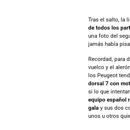
Tras el salto, l
de todos los par
una foto del seg
jamás había pisa
Recordad, para di
vuelco y el aleró
los Peugeot tendr
dorsal 7 con mot
si lo que intenta
equipo español n
gala
y sus dos co
unos u otros qu