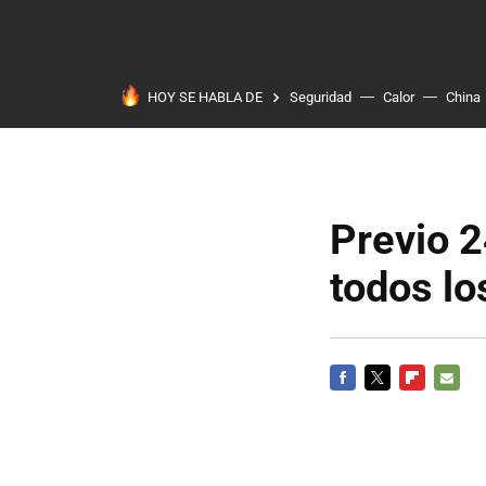
HOY SE HABLA DE
Seguridad
Calor
China
Previo 
todos lo
FACEBOOK
TWITTER
FLIPBOARD
E-
MAIL