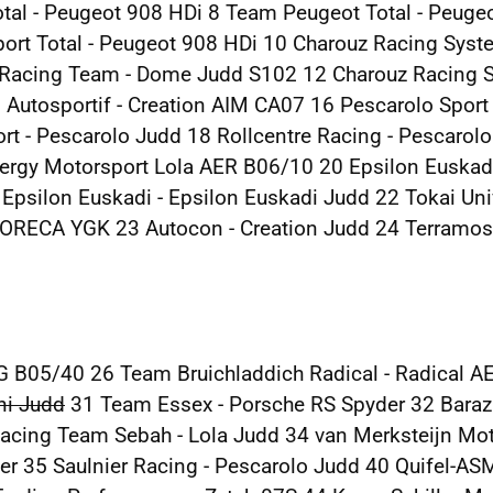
al - Peugeot 908 HDi 8 Team Peugeot Total - Peuge
rt Total - Peugeot 908 HDi 10 Charouz Racing Syste
Racing Team - Dome Judd S102 12 Charouz Racing S
 Autosportif - Creation AIM CA07 16 Pescarolo Sport
rt - Pescarolo Judd 18 Rollcentre Racing - Pescarol
ergy Motorsport Lola AER B06/10 20 Epsilon Euskadi
Epsilon Euskadi - Epsilon Euskadi Judd 22 Tokai Uni
-ORECA YGK 23 Autocon - Creation Judd 24 Terramos
G B05/40 26 Team Bruichladdich Radical - Radical 
ni Judd
31 Team Essex - Porsche RS Spyder 32 Barazi
cing Team Sebah - Lola Judd 34 van Merksteijn Mot
r 35 Saulnier Racing - Pescarolo Judd 40 Quifel-AS