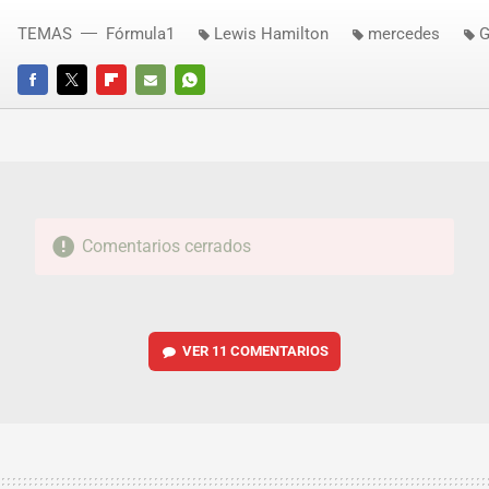
TEMAS
Fórmula1
Lewis Hamilton
mercedes
G
FACEBOOK
TWITTER
FLIPBOARD
E-
WHATSAPP
MAIL
Comentarios cerrados
VER
11 COMENTARIOS