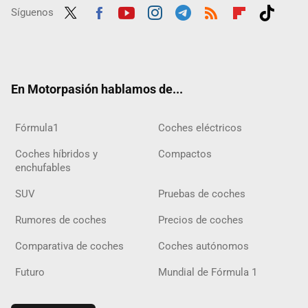
Síguenos
Twit
Fac
Yout
Inst
Tele
RSS
Flip
Tikt
ter
ebo
ube
agra
gra
boar
ok
ok
m
m
d
En Motorpasión hablamos de...
Fórmula1
Coches eléctricos
Coches híbridos y
Compactos
enchufables
SUV
Pruebas de coches
Rumores de coches
Precios de coches
Comparativa de coches
Coches autónomos
Futuro
Mundial de Fórmula 1