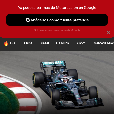
Ya puedes ver más de Motorpasion en Google
PRUEBAS
COCHES ELÉCTRICOS
OBSERVATORIO
F1
Añádenos como fuente preferida
Solo necesitas una cuenta de Google
×
HOY SE HABLA DE
DGT
China
Diésel
Gasolina
Xiaomi
Mercedes-Be