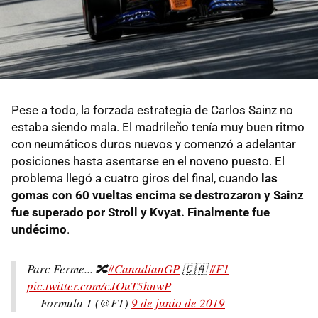
Pese a todo, la forzada estrategia de Carlos Sainz no
estaba siendo mala. El madrileño tenía muy buen ritmo
con neumáticos duros nuevos y comenzó a adelantar
posiciones hasta asentarse en el noveno puesto. El
problema llegó a cuatro giros del final, cuando
las
gomas con 60 vueltas encima se destrozaron y Sainz
fue superado por Stroll y Kvyat. Finalmente fue
undécimo
.
Parc Ferme... 🔀
#CanadianGP
🇨🇦
#F1
pic.twitter.com/cJOuT5hnwP
— Formula 1 (@F1)
9 de junio de 2019