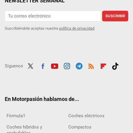
NEWSLETTER SEMANAL
SUSCRIBIR
Suscribiéndote aceptas nuestra
política de privacidad
Síguenos
Twit
Fac
Yout
Inst
Tele
RSS
Flip
Tikt
ter
ebo
ube
agra
gra
boar
ok
ok
m
m
d
En Motorpasión hablamos de...
Fórmula1
Coches eléctricos
Coches híbridos y
Compactos