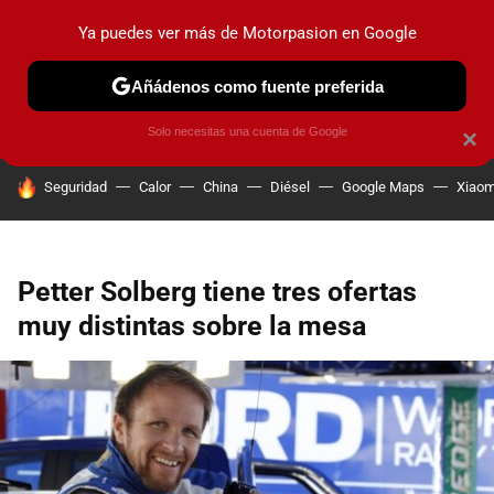
Ya puedes ver más de Motorpasion en Google
PRUEBAS
COCHES ELÉCTRICOS
OBSERVATORIO
F1
Añádenos como fuente preferida
Solo necesitas una cuenta de Google
×
HOY SE HABLA DE
Seguridad
Calor
China
Diésel
Google Maps
Xiaom
Petter Solberg tiene tres ofertas
muy distintas sobre la mesa