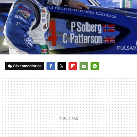
Sin comentarios
FACEBOOK
TWITTER
FLIPBOARD
E-
WHATSAPP
MAIL