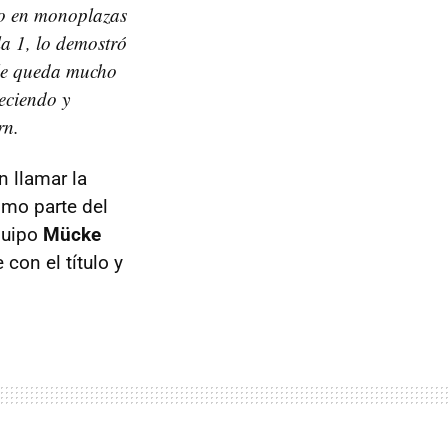
nto en monoplazas
a 1, lo demostró
 le queda mucho
eciendo y
rn.
n llamar la
omo parte del
quipo
Mücke
con el título y