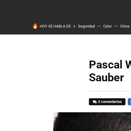
HOY SE HABLA DE
Seguridad
Calor
China
Pascal W
Sauber
2 comentarios
F