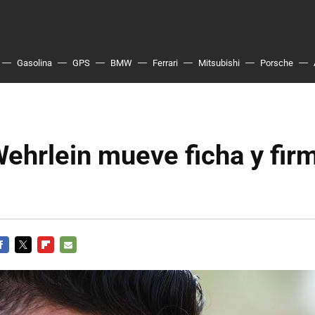
Gasolina
GPS
BMW
Ferrari
Mitsubishi
Porsche
ehrlein mueve ficha y fir
ACEBOOK
TWITTER
FLIPBOARD
E-
MAIL