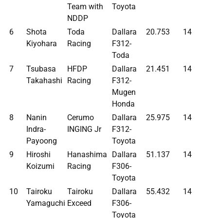
Team with
Toyota
NDDP
6
Shota
Toda
Dallara
20.753
14
Kiyohara
Racing
F312-
Toda
7
Tsubasa
HFDP
Dallara
21.451
14
Takahashi
Racing
F312-
Mugen
Honda
8
Nanin
Cerumo
Dallara
25.975
14
Indra-
INGING Jr
F312-
Payoong
Toyota
9
Hiroshi
Hanashima
Dallara
51.137
14
Koizumi
Racing
F306-
Toyota
10
Tairoku
Tairoku
Dallara
55.432
14
Yamaguchi
Exceed
F306-
Toyota