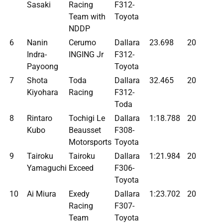
Sasaki
Racing
F312-
Team with
Toyota
NDDP
6
Nanin
Cerumo
Dallara
23.698
20
Indra-
INGING Jr
F312-
Payoong
Toyota
7
Shota
Toda
Dallara
32.465
20
Kiyohara
Racing
F312-
Toda
8
Rintaro
Tochigi Le
Dallara
1:18.788
20
Kubo
Beausset
F308-
Motorsports
Toyota
9
Tairoku
Tairoku
Dallara
1:21.984
20
Yamaguchi
Exceed
F306-
Toyota
10
Ai Miura
Exedy
Dallara
1:23.702
20
Racing
F307-
Team
Toyota