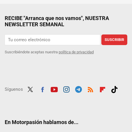
RECIBE "Arranca que nos vamos", NUESTRA
NEWSLETTER SEMANAL
SUSCRIBIR
Suscribiéndote aceptas nuestra
política de privacidad
Síguenos
Twit
Fac
Yout
Inst
Tele
RSS
Flip
Tikt
ter
ebo
ube
agra
gra
boar
ok
ok
m
m
d
En Motorpasión hablamos de...