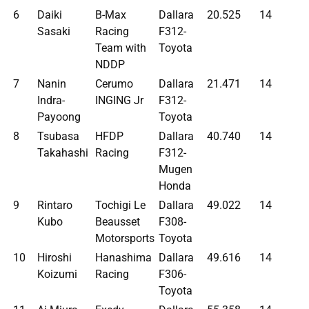
6
Daiki
B-Max
Dallara
20.525
14
Sasaki
Racing
F312-
Team with
Toyota
NDDP
7
Nanin
Cerumo
Dallara
21.471
14
Indra-
INGING Jr
F312-
Payoong
Toyota
8
Tsubasa
HFDP
Dallara
40.740
14
Takahashi
Racing
F312-
Mugen
Honda
9
Rintaro
Tochigi Le
Dallara
49.022
14
Kubo
Beausset
F308-
Motorsports
Toyota
10
Hiroshi
Hanashima
Dallara
49.616
14
Koizumi
Racing
F306-
Toyota