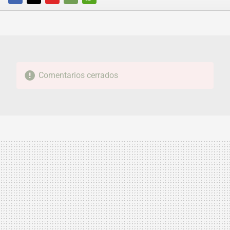
FACEBOOK
TWITTER
FLIPBOARD
E-
WHATSAPP
MAIL
Comentarios cerrados