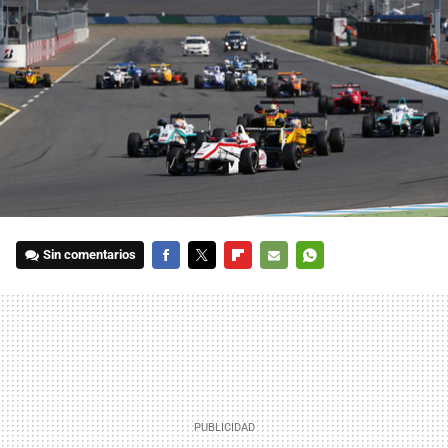
Sin comentarios
FACEBOOK
TWITTER
FLIPBOARD
E-
WHATSAPP
MAIL