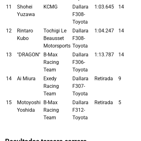
11
Shohei
KCMG
Dallara
1:03.645
14
Yuzawa
F308-
Toyota
12
Rintaro
Tochigi Le
Dallara
1:04.247
14
Kubo
Beausset
F308-
Motorsports
Toyota
13
"DRAGON"
B-Max
Dallara
1:13.787
14
Racing
F306-
Team
Toyota
14
Ai Miura
Exedy
Dallara
Retirada
9
Racing
F307-
Team
Toyota
15
Motoyoshi
B-Max
Dallara
Retirada
5
Yoshida
Racing
F312-
Team
Toyota