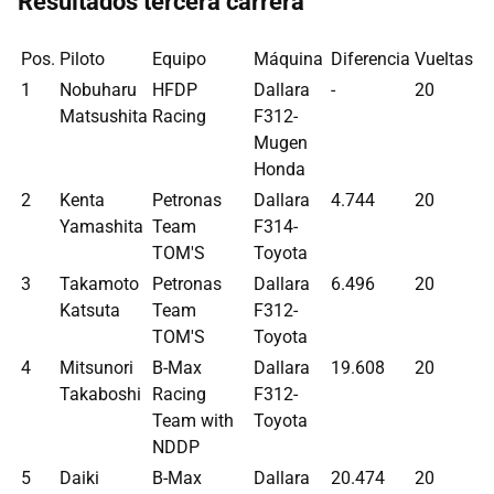
Resultados tercera carrera
Pos.
Piloto
Equipo
Máquina
Diferencia
Vueltas
1
Nobuharu
HFDP
Dallara
-
20
Matsushita
Racing
F312-
Mugen
Honda
2
Kenta
Petronas
Dallara
4.744
20
Yamashita
Team
F314-
TOM'S
Toyota
3
Takamoto
Petronas
Dallara
6.496
20
Katsuta
Team
F312-
TOM'S
Toyota
4
Mitsunori
B-Max
Dallara
19.608
20
Takaboshi
Racing
F312-
Team with
Toyota
NDDP
5
Daiki
B-Max
Dallara
20.474
20