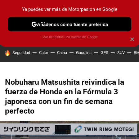
Ya puedes ver más de Motorpasion en Google
PRUEBAS
COCHES ELÉCTRICOS
OBSERVATORIO
F1
Añádenos como fuente preferida
Solo necesitas una cuenta de Google
×
HOY SE HABLA DE
Seguridad
Calor
China
Gasolina
GPS
SUV
B
Nobuharu Matsushita reivindica la
fuerza de Honda en la Fórmula 3
japonesa con un fin de semana
perfecto