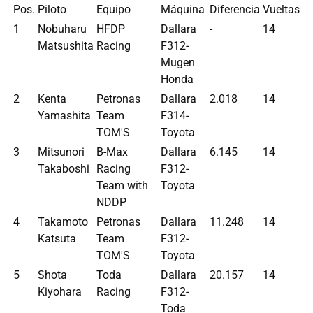
Pos.
Piloto
Equipo
Máquina
Diferencia
Vueltas
1
Nobuharu
HFDP
Dallara
-
14
Matsushita
Racing
F312-
Mugen
Honda
2
Kenta
Petronas
Dallara
2.018
14
Yamashita
Team
F314-
TOM'S
Toyota
3
Mitsunori
B-Max
Dallara
6.145
14
Takaboshi
Racing
F312-
Team with
Toyota
NDDP
4
Takamoto
Petronas
Dallara
11.248
14
Katsuta
Team
F312-
TOM'S
Toyota
5
Shota
Toda
Dallara
20.157
14
Kiyohara
Racing
F312-
Toda