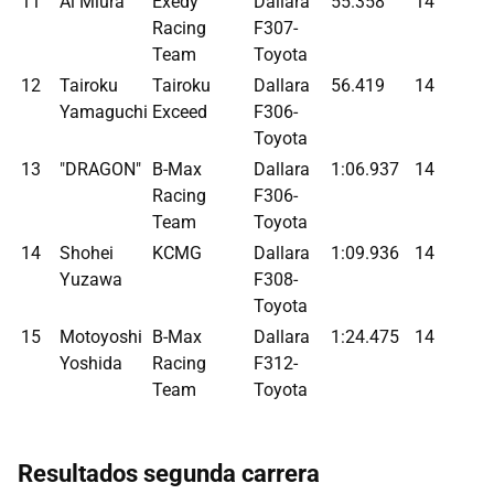
11
Ai Miura
Exedy
Dallara
55.358
14
Racing
F307-
Team
Toyota
12
Tairoku
Tairoku
Dallara
56.419
14
Yamaguchi
Exceed
F306-
Toyota
13
"DRAGON"
B-Max
Dallara
1:06.937
14
Racing
F306-
Team
Toyota
14
Shohei
KCMG
Dallara
1:09.936
14
Yuzawa
F308-
Toyota
15
Motoyoshi
B-Max
Dallara
1:24.475
14
Yoshida
Racing
F312-
Team
Toyota
Resultados segunda carrera