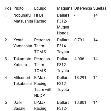
Pos.
Piloto
Equipo
Máquina
Diferencia
Vueltas
1
Nobuharu
HFDP
Dallara
-
14
Matsushita
Racing
F312-
Mugen
Honda
2
Kenta
Petronas
Dallara
0.791
14
Yamashita
Team
F314-
TOM'S
Toyota
3
Takamoto
Petronas
Dallara
4.006
14
Katsuta
Team
F312-
TOM'S
Toyota
4
Mitsunori
B-Max
Dallara
13.291
14
Takaboshi
Racing
F312-
Team with
Toyota
NDDP
5
Daiki
B-Max
Dallara
13.801
14
Sasaki
Racing
F312-