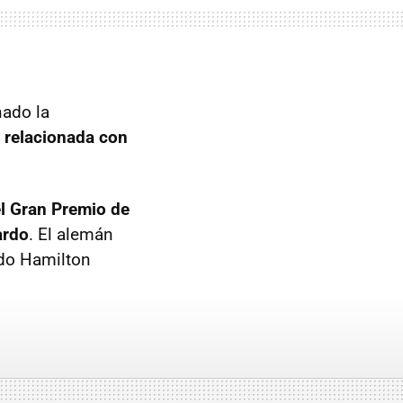
nado la
 relacionada con
l Gran Premio de
ardo
. El alemán
ado Hamilton