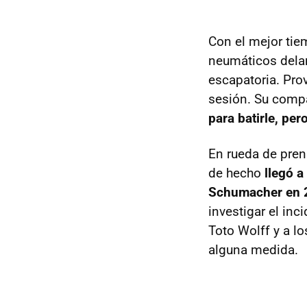
Con el mejor tie
neumáticos delan
escapatoria. Prov
sesión. Su com
para batirle, per
En rueda de pren
de hecho
llegó a
Schumacher en 
investigar el inc
Toto Wolff y a l
alguna medida.