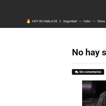
HOY SE HABLA DE
Seguridad
Calor
China
No hay 
Sin comentarios