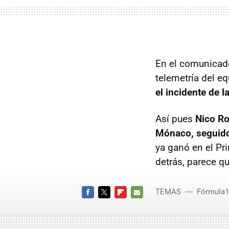
En el comunicado
telemetría del eq
el incidente de l
Así pues
Nico Ro
Mónaco, seguido
ya ganó en el Pr
detrás, parece q
TEMAS
Fórmula1
FACEBOOK
TWITTER
FLIPBOARD
E-
MAIL