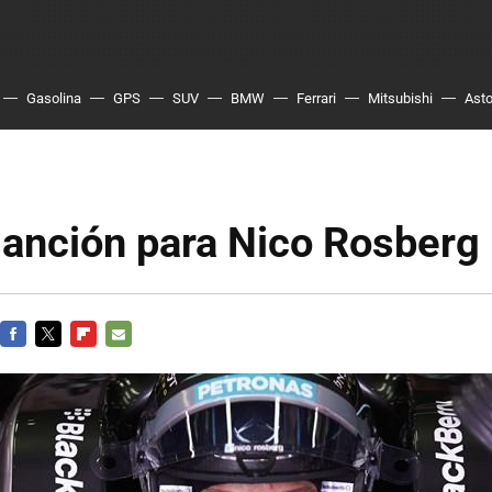
Gasolina
GPS
SUV
BMW
Ferrari
Mitsubishi
Asto
sanción para Nico Rosberg
FACEBOOK
TWITTER
FLIPBOARD
E-
MAIL