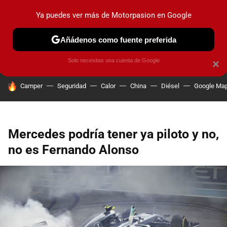
Ya puedes ver más de Motorpasion en Google
PRUEBAS
COCHES ELÉCTRICOS
OBSERVATORIO
F1
Añádenos como fuente preferida
Solo necesitas una cuenta de Google
×
HOY SE HABLA DE
Camper
Seguridad
Calor
China
Diésel
Google Ma
Mercedes podría tener ya piloto y no,
no es Fernando Alonso