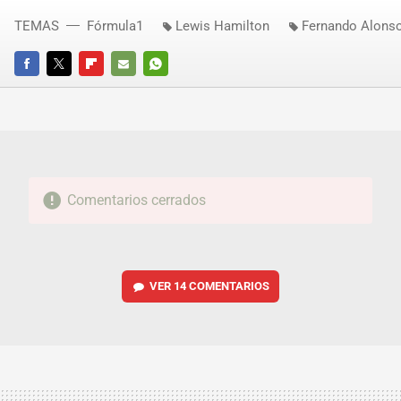
TEMAS
Fórmula1
Lewis Hamilton
Fernando Alons
FACEBOOK
TWITTER
FLIPBOARD
E-
WHATSAPP
MAIL
Comentarios cerrados
VER
14 COMENTARIOS