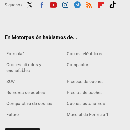
Síguenos
Twit
Fac
Yout
Inst
Tele
RSS
Flip
Tikt
ter
ebo
ube
agra
gra
boar
ok
ok
m
m
d
En Motorpasión hablamos de...
Fórmula1
Coches eléctricos
Coches híbridos y
Compactos
enchufables
SUV
Pruebas de coches
Rumores de coches
Precios de coches
Comparativa de coches
Coches autónomos
Futuro
Mundial de Fórmula 1