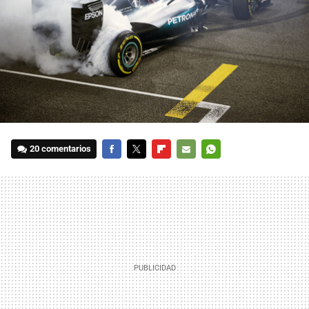
20 comentarios
FACEBOOK
TWITTER
FLIPBOARD
E-
WHATSAPP
MAIL