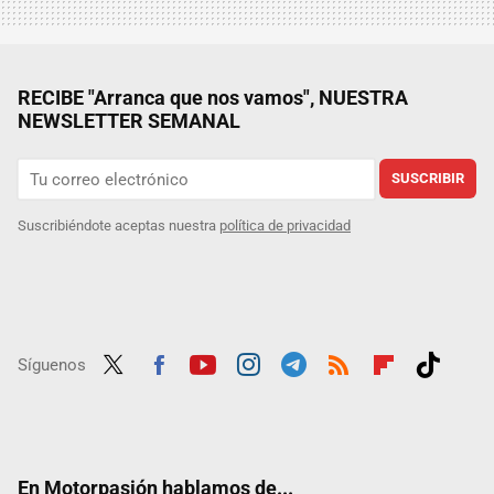
RECIBE "Arranca que nos vamos", NUESTRA
NEWSLETTER SEMANAL
SUSCRIBIR
Suscribiéndote aceptas nuestra
política de privacidad
Síguenos
Twit
Fac
Yout
Inst
Tele
RSS
Flip
Tikt
ter
ebo
ube
agra
gra
boar
ok
ok
m
m
d
En Motorpasión hablamos de...