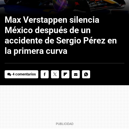
Max Verstappen silencia
México después de un
accidente de Sergio Pérez en
la primera curva
4 comentarios
FACEBOOK
TWITTER
FLIPBOARD
E-
WHATSAPP
MAIL