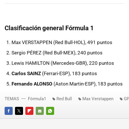
Clasificación general Fórmula 1
Max VERSTAPPEN (Red Bull-HOL), 491 puntos
Sergio PÉREZ (Red Bull-MEX), 240 puntos
Lewis HAMILTON (Mercedes-GBR), 220 puntos
Carlos SAINZ
(Ferrari-ESP), 183 puntos
Fernando ALONSO
(Aston Martin-ESP), 183 puntos
TEMAS
Fórmula1
Red Bull
Max Verstappen
GP
FACEBOOK
TWITTER
FLIPBOARD
E-
WHATSAPP
MAIL