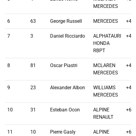
MERCEDES
6
63
George Russell
MERCEDES
+41.
7
3
Daniel Ricciardo
ALPHATAURI
+41.
HONDA
RBPT
8
81
Oscar Piastri
MCLAREN
+43.
MERCEDES
9
23
Alexander Albon
WILLIAMS
+48.
MERCEDES
10
31
Esteban Ocon
ALPINE
+62.
RENAULT
11
10
Pierre Gasly
ALPINE
+66.