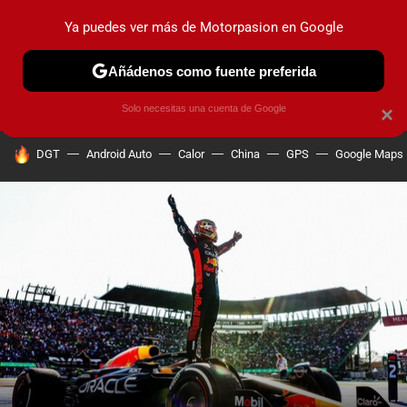
Ya puedes ver más de Motorpasion en Google
PRUEBAS
COCHES ELÉCTRICOS
OBSERVATORIO
F1
Añádenos como fuente preferida
Solo necesitas una cuenta de Google
×
HOY SE HABLA DE
DGT
Android Auto
Calor
China
GPS
Google Maps