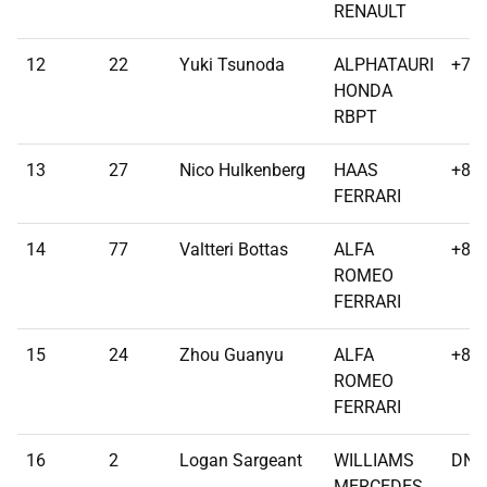
RENAULT
12
22
Yuki Tsunoda
ALPHATAURI
+78.
HONDA
RBPT
13
27
Nico Hulkenberg
HAAS
+80.
FERRARI
14
77
Valtteri Bottas
ALFA
+80.
ROMEO
FERRARI
15
24
Zhou Guanyu
ALFA
+81.
ROMEO
FERRARI
16
2
Logan Sargeant
WILLIAMS
DNF
MERCEDES