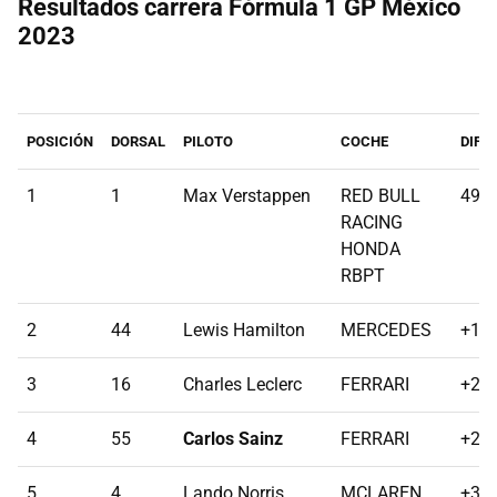
Resultados carrera Fórmula 1 GP México
2023
POSICIÓN
DORSAL
PILOTO
COCHE
DIFE
1
1
Max Verstappen
RED BULL
49:2
RACING
HONDA
RBPT
2
44
Lewis Hamilton
MERCEDES
+13.
3
16
Charles Leclerc
FERRARI
+23.
4
55
Carlos Sainz
FERRARI
+27.
5
4
Lando Norris
MCLAREN
+33.