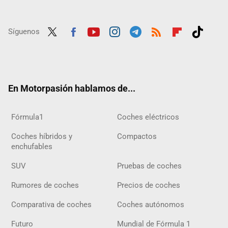
Síguenos
Twit
Fac
Yout
Inst
Tele
RSS
Flip
Tikt
ter
ebo
ube
agra
gra
boar
ok
ok
m
m
d
En Motorpasión hablamos de...
Fórmula1
Coches eléctricos
Coches híbridos y
Compactos
enchufables
SUV
Pruebas de coches
Rumores de coches
Precios de coches
Comparativa de coches
Coches autónomos
Futuro
Mundial de Fórmula 1