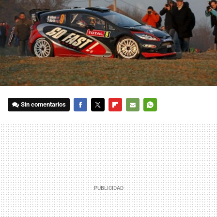
Sin comentarios
FACEBOOK
TWITTER
FLIPBOARD
E-
WHATSAPP
MAIL