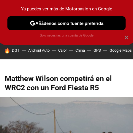
Ya puedes ver más de Motorpasion en Google
PRUEBAS
COCHES ELÉCTRICOS
OBSERVATORIO
F1
Añádenos como fuente preferida
Solo necesitas una cuenta de Google
×
HOY SE HABLA DE
DGT
Android Auto
Calor
China
GPS
Google Maps
Matthew Wilson competirá en el
WRC2 con un Ford Fiesta R5