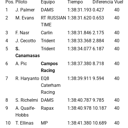
Pos.
Piloto
Equipo
Tiempo
Diferencia
Vuelta
1
J. Palmer
DAMS
1:38:31.193
0.427
40
2
M. Evans
RT RUSSIAN
1:38:31.620
0.653
40
TIME
3
F. Nasr
Carlin
1:38:31.846
2.175
40
4
J. Cecotto
Trident
1:38:33.368
2.884
40
5
S.
Trident
1:38:34.077
6.187
40
Canamasas
6
A. Pic
Campos
1:38:37.380
8.718
40
Racing
7
R. Haryanto
EQ8
1:38:39.911
9.594
40
Caterham
Racing
8
S. Richelmi
DAMS
1:38:40.787
9.785
40
9
A. Quaife-
Rapax
1:38:40.978
10.187
40
Hobbs
10
T. Ellinas
MP
1:38:41.380
10.689
40