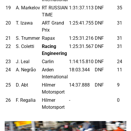
19
A. Markelov
RT RUSSIAN
1:31:37.113
DNF
35
TIME
20
T. Izawa
ART Grand
1:25:41.755
DNF
31
Prix
21
S. Trummer
Rapax
1:25:31.216
DNF
31
22
S. Coletti
Racing
1:25:31.567
DNF
31
Engineering
23
J. Leal
Carlin
1:14:15.810
DNF
24
24
A. Negrão
Arden
18:03.344
DNF
11
International
25
D. Abt
Hilmer
14:37.888
DNF
9
Motorsport
26
F. Regalia
Hilmer
-
0
Motorsport