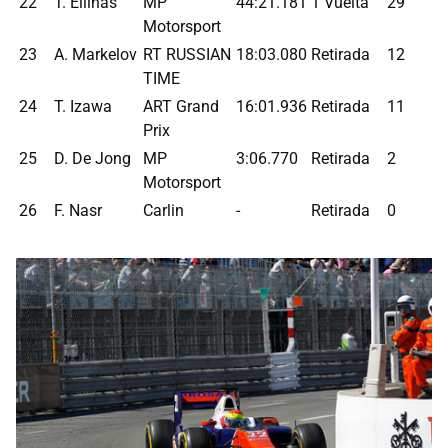
22
T. Ellinas
MP
44:21.181
1 Vuelta
29
Motorsport
23
A. Markelov
RT RUSSIAN
18:03.080
Retirada
12
TIME
24
T. Izawa
ART Grand
16:01.936
Retirada
11
Prix
25
D. De Jong
MP
3:06.770
Retirada
2
Motorsport
26
F. Nasr
Carlin
-
Retirada
0