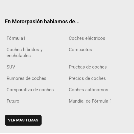
ter
ebo
ube
agra
gra
boar
ok
ok
m
m
d
En Motorpasión hablamos de...
Fórmula1
Coches eléctricos
Coches híbridos y
Compactos
enchufables
SUV
Pruebas de coches
Rumores de coches
Precios de coches
Comparativa de coches
Coches autónomos
Futuro
Mundial de Fórmula 1
VER MÁS TEMAS