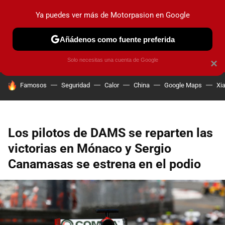
Ya puedes ver más de Motorpasion en Google
PRUEBAS
COCHES ELÉCTRICOS
OBSERVATORIO
F1
Añádenos como fuente preferida
Solo necesitas una cuenta de Google
×
HOY SE HABLA DE
Famosos
Seguridad
Calor
China
Google Maps
Xi
Los pilotos de DAMS se reparten las
victorias en Mónaco y Sergio
Canamasas se estrena en el podio