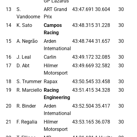
GP Lazarus
13
S.
ART Grand
43:47.691
30.604
30
Vandoorne
Prix
14
K. Sato
Campos
43:48.315
31.228
30
Racing
15
A. Negrão
Arden
43:48.744
31.657
30
International
16
J. Leal
Carlin
43:49.172
32.085
30
17
D. Abt
Hilmer
43:49.669
32.582
30
Motorsport
18
S. Trummer
Rapax
43:50.545
33.458
30
19
R. Marciello
Racing
43:51.415
34.328
30
Engineering
20
R. Binder
Arden
43:52.504
35.417
30
International
21
F. Regalia
Hilmer
43:53.165
36.078
30
Motorsport