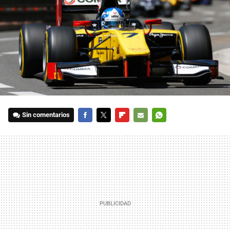
Sin comentarios
FACEBOOK
TWITTER
FLIPBOARD
E-
WHATSAPP
MAIL