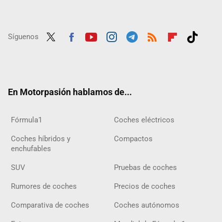
Síguenos
Twit
Fac
Yout
Inst
Tele
RSS
Flip
Tikt
ter
ebo
ube
agra
gra
boar
ok
ok
m
m
d
En Motorpasión hablamos de...
Fórmula1
Coches eléctricos
Coches híbridos y
Compactos
enchufables
SUV
Pruebas de coches
Rumores de coches
Precios de coches
Comparativa de coches
Coches autónomos