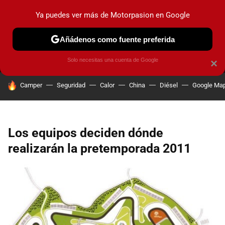
Ya puedes ver más de Motorpasion en Google
MENÚ
NUEVO
Añádenos como fuente preferida
PRUEBAS
COCHES ELÉCTRICOS
OBSERVATORIO
F1
Solo necesitas una cuenta de Google
×
HOY SE HABLA DE
Camper
Seguridad
Calor
China
Diésel
Google Ma
Los equipos deciden dónde
realizarán la pretemporada 2011