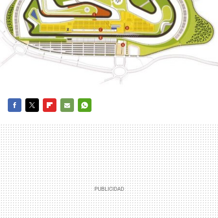
FACEBOOK
TWITTER
FLIPBOARD
E-
WHATSAPP
MAIL