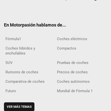
Twit
Fac
Yout
Inst
Tele
RSS
Flip
Tikt
ter
ebo
ube
agra
gra
boar
ok
ok
m
m
d
En Motorpasión hablamos de...
Fórmula1
Coches eléctricos
Coches híbridos y
Compactos
enchufables
SUV
Pruebas de coches
Rumores de coches
Precios de coches
Comparativa de coches
Coches autónomos
Futuro
Mundial de Fórmula 1
VER MÁS TEMAS