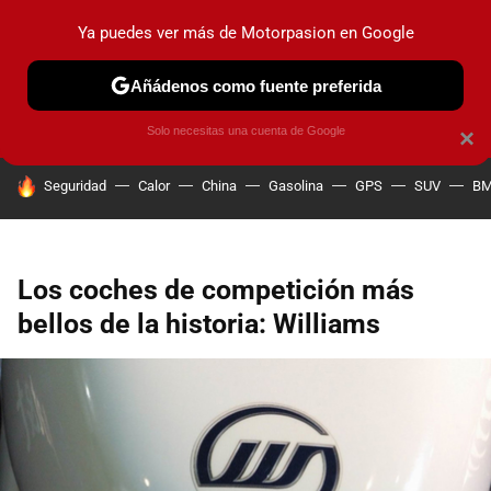
Ya puedes ver más de Motorpasion en Google
PRUEBAS
COCHES ELÉCTRICOS
OBSERVATORIO
F1
Añádenos como fuente preferida
Solo necesitas una cuenta de Google
×
HOY SE HABLA DE
Seguridad
Calor
China
Gasolina
GPS
SUV
B
Los coches de competición más
bellos de la historia: Williams