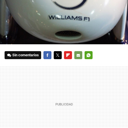
Sin comentarios
FACEBOOK
TWITTER
FLIPBOARD
E-
WHATSAPP
MAIL