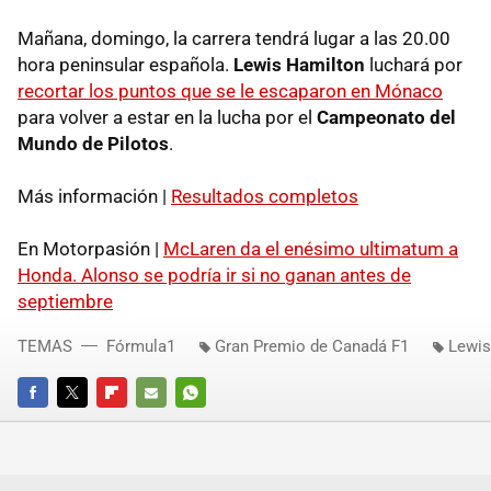
Mañana, domingo, la carrera tendrá lugar a las 20.00
hora peninsular española.
Lewis Hamilton
luchará por
recortar los puntos que se le escaparon en Mónaco
para volver a estar en la lucha por el
Campeonato del
Mundo de Pilotos
.
Más información |
Resultados completos
En Motorpasión |
McLaren da el enésimo ultimatum a
Honda. Alonso se podría ir si no ganan antes de
septiembre
TEMAS
Fórmula1
Gran Premio de Canadá F1
Lewis
FACEBOOK
TWITTER
FLIPBOARD
E-
WHATSAPP
MAIL