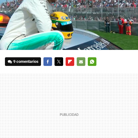
9 comentarios
FACEBOOK
TWITTER
FLIPBOARD
E-
WHATSAPP
MAIL