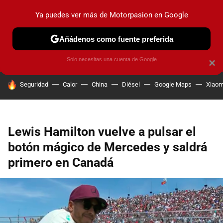
Ya puedes ver más de Motorpasion en Google
PRUEBAS
COCHES ELÉCTRICOS
OBSERVATORIO
F1
Añádenos como fuente preferida
Solo necesitas una cuenta de Google
×
HOY SE HABLA DE
Seguridad
Calor
China
Diésel
Google Maps
Xiaom
Lewis Hamilton vuelve a pulsar el
botón mágico de Mercedes y saldrá
primero en Canadá