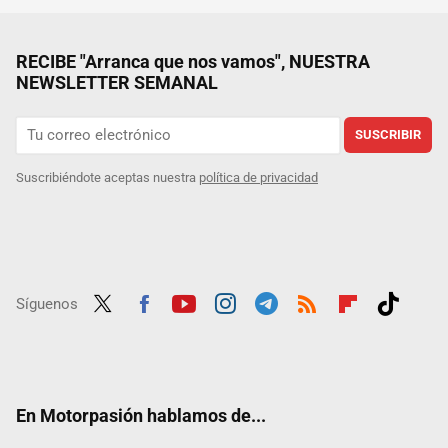
RECIBE "Arranca que nos vamos", NUESTRA
NEWSLETTER SEMANAL
SUSCRIBIR
Suscribiéndote aceptas nuestra
política de privacidad
Síguenos
Twit
Fac
Yout
Inst
Tele
RSS
Flip
Tikt
ter
ebo
ube
agra
gra
boar
ok
ok
m
m
d
En Motorpasión hablamos de...