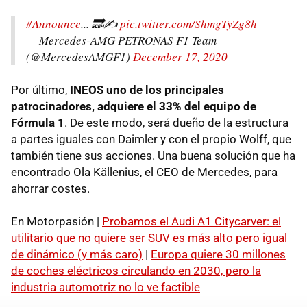
#Announce
... 🔜✍️
pic.twitter.com/ShmgTyZg8h
— Mercedes-AMG PETRONAS F1 Team
(@MercedesAMGF1)
December 17, 2020
Por último,
INEOS uno de los principales
patrocinadores, adquiere el 33% del equipo de
Fórmula 1
. De este modo, será dueño de la estructura
a partes iguales con Daimler y con el propio Wolff, que
también tiene sus acciones. Una buena solución que ha
encontrado Ola Källenius, el CEO de Mercedes, para
ahorrar costes.
En Motorpasión |
Probamos el Audi A1 Citycarver: el
utilitario que no quiere ser SUV es más alto pero igual
de dinámico (y más caro)
|
Europa quiere 30 millones
de coches eléctricos circulando en 2030, pero la
industria automotriz no lo ve factible