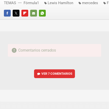
TEMAS
Fórmula1
Lewis Hamilton
mercedes
F
FACEBOOK
TWITTER
FLIPBOARD
E-
WHATSAPP
MAIL
Comentarios cerrados
VER
7 COMENTARIOS