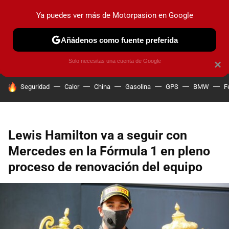
Ya puedes ver más de Motorpasion en Google
PRUEBAS
COCHES ELÉCTRICOS
OBSERVATORIO
F1
Añádenos como fuente preferida
Solo necesitas una cuenta de Google
×
HOY SE HABLA DE
Seguridad
Calor
China
Gasolina
GPS
BMW
F
Lewis Hamilton va a seguir con
Mercedes en la Fórmula 1 en pleno
proceso de renovación del equipo