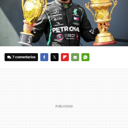
7 comentarios
FACEBOOK
TWITTER
FLIPBOARD
E-
WHATSAPP
MAIL