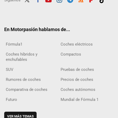
Twit
Fac
Yout
Inst
Tele
RSS
Flip
Tikt
ter
ebo
ube
agra
gra
boar
ok
ok
m
m
d
En Motorpasión hablamos de...
Fórmula1
Coches eléctricos
Coches híbridos y
Compactos
enchufables
SUV
Pruebas de coches
Rumores de coches
Precios de coches
Comparativa de coches
Coches autónomos
Futuro
Mundial de Fórmula 1
VER MÁS TEMAS