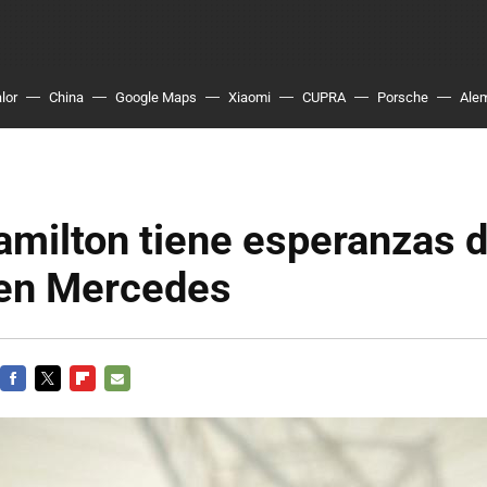
lor
China
Google Maps
Xiaomi
CUPRA
Porsche
Ale
amilton tiene esperanzas 
 en Mercedes
FACEBOOK
TWITTER
FLIPBOARD
E-
MAIL