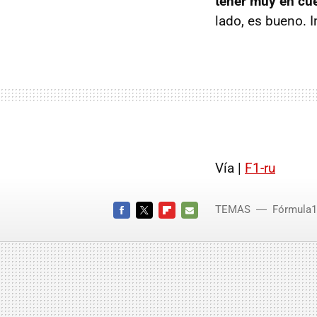
tener muy en cu
lado, es bueno. I
Vía |
F1-ru
TEMAS
Fórmula1
FACEBOOK
TWITTER
FLIPBOARD
E-
MAIL