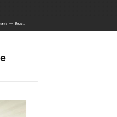
mania
Bugatti
de