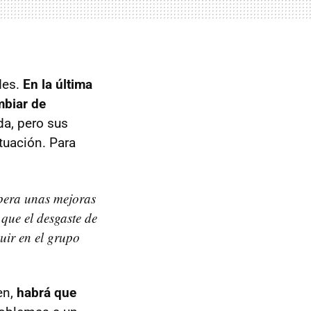
des.
En la última
mbiar de
da, pero sus
ctuación. Para
pera unas mejoras
que el desgaste de
uir en el grupo
en,
habrá que