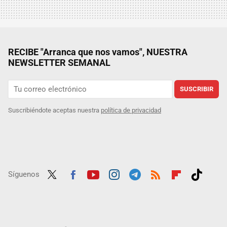
RECIBE "Arranca que nos vamos", NUESTRA
NEWSLETTER SEMANAL
SUSCRIBIR
Suscribiéndote aceptas nuestra
política de privacidad
Síguenos
Twit
Fac
Yout
Inst
Tele
RSS
Flip
Tikt
ter
ebo
ube
agra
gra
boar
ok
ok
m
m
d