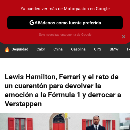
Ya puedes ver más de Motorpasion en Google
PRUEBAS
COCHES ELÉCTRICOS
OBSERVATORIO
F1
Añádenos como fuente preferida
Solo necesitas una cuenta de Google
×
HOY SE HABLA DE
Seguridad
Calor
China
Gasolina
GPS
BMW
F
Lewis Hamilton, Ferrari y el reto de
un cuarentón para devolver la
emoción a la Fórmula 1 y derrocar a
Verstappen