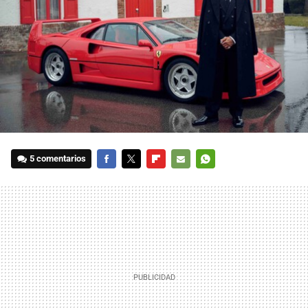
5 comentarios
FACEBOOK
TWITTER
FLIPBOARD
E-
WHATSAPP
MAIL