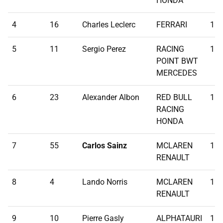
HONDA
4
16
Charles Leclerc
FERRARI
1:1
5
11
Sergio Perez
RACING
1:1
POINT BWT
MERCEDES
6
23
Alexander Albon
RED BULL
1:1
RACING
HONDA
7
55
Carlos Sainz
MCLAREN
1:1
RENAULT
8
4
Lando Norris
MCLAREN
1:1
RENAULT
9
10
Pierre Gasly
ALPHATAURI
1:1