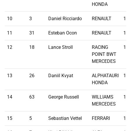
HONDA
10
3
Daniel Ricciardo
RENAULT
1:1
11
31
Esteban Ocon
RENAULT
1:1
12
18
Lance Stroll
RACING
1:1
POINT BWT
MERCEDES
13
26
Daniil Kvyat
ALPHATAURI
1:1
HONDA
14
63
George Russell
WILLIAMS
1:1
MERCEDES
15
5
Sebastian Vettel
FERRARI
1:1