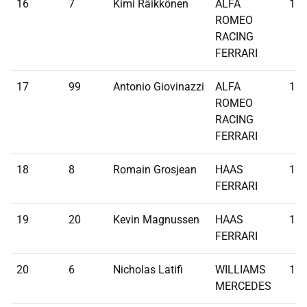
16
7
Kimi Räikkönen
ALFA
1:1
ROMEO
RACING
FERRARI
17
99
Antonio Giovinazzi
ALFA
1:1
ROMEO
RACING
FERRARI
18
8
Romain Grosjean
HAAS
1:1
FERRARI
19
20
Kevin Magnussen
HAAS
1:1
FERRARI
20
6
Nicholas Latifi
WILLIAMS
1:1
MERCEDES