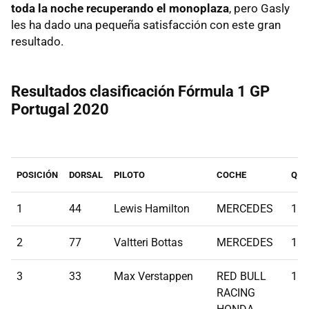
toda la noche recuperando el monoplaza
, pero Gasly
les ha dado una pequeña satisfacción con este gran
resultado.
Resultados clasificación Fórmula 1 GP
Portugal 2020
POSICIÓN
DORSAL
PILOTO
COCHE
Q1
1
44
Lewis Hamilton
MERCEDES
1:1
2
77
Valtteri Bottas
MERCEDES
1:1
3
33
Max Verstappen
RED BULL
1:1
RACING