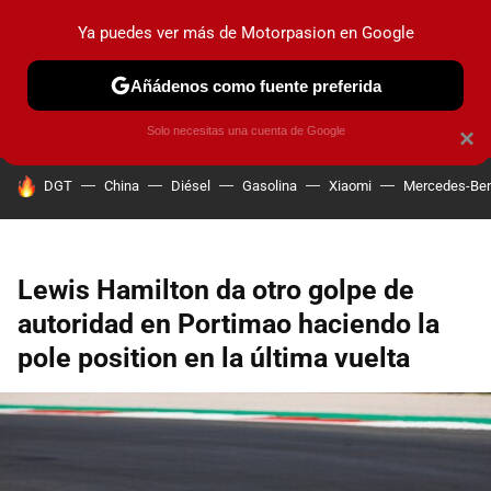
Ya puedes ver más de Motorpasion en Google
PRUEBAS
COCHES ELÉCTRICOS
OBSERVATORIO
F1
Añádenos como fuente preferida
Solo necesitas una cuenta de Google
×
HOY SE HABLA DE
DGT
China
Diésel
Gasolina
Xiaomi
Mercedes-Be
Lewis Hamilton da otro golpe de
autoridad en Portimao haciendo la
pole position en la última vuelta