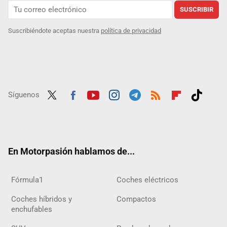
SUSCRIBIR
Suscribiéndote aceptas nuestra
política de privacidad
Síguenos
Twit
Fac
Yout
Inst
Tele
RSS
Flip
Tikt
ter
ebo
ube
agra
gra
boar
ok
ok
m
m
d
En Motorpasión hablamos de...
Fórmula1
Coches eléctricos
Coches híbridos y
Compactos
enchufables