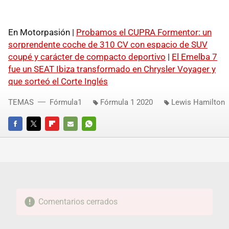
En Motorpasión |
Probamos el CUPRA Formentor: un
sorprendente coche de 310 CV con espacio de SUV
coupé y carácter de compacto deportivo
|
El Emelba 7
fue un SEAT Ibiza transformado en Chrysler Voyager y
que sorteó el Corte Inglés
TEMAS
Fórmula1
Fórmula 1 2020
Lewis Hamilton
FACEBOOK
TWITTER
FLIPBOARD
E-
WHATSAPP
MAIL
Comentarios cerrados