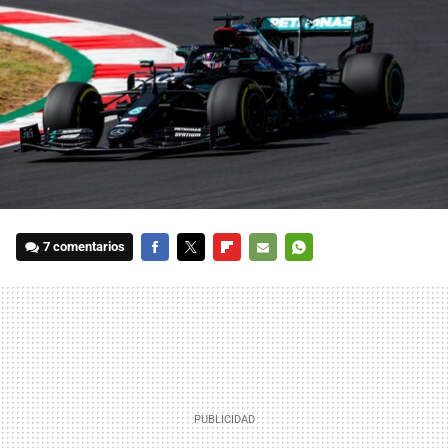
7 comentarios
FACEBOOK
TWITTER
FLIPBOARD
E-
WHATSAPP
MAIL