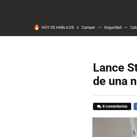
HOY SE HABLA DE
Camper
Seguridad
Cal
Lance St
de una n
8 comentarios
F