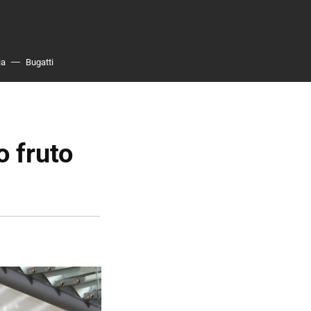
ia
Bugatti
o fruto