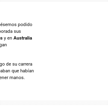
biésemos podido
porada sus
ms
y en
Australia
egan
rgo de su carrera
eaban que habían
tener manos.