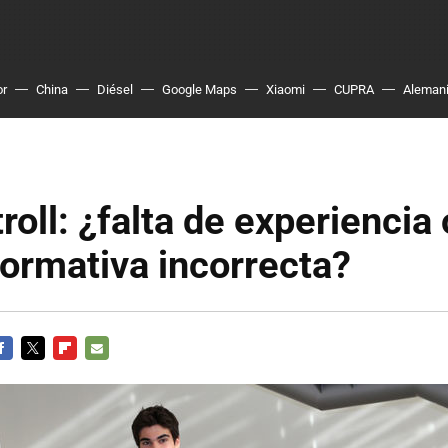
or
China
Diésel
Google Maps
Xiaomi
CUPRA
Aleman
roll: ¿falta de experiencia 
ormativa incorrecta?
ACEBOOK
TWITTER
FLIPBOARD
E-
MAIL