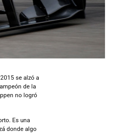
 2015 se alzó a
Campeón de la
appen no logró
rto. Es una
izá donde algo