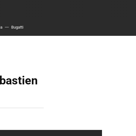
ia
Bugatti
bastien