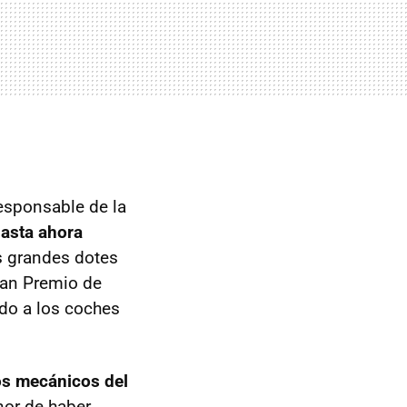
esponsable de la
hasta ahora
us grandes dotes
Gran Premio de
ido a los coches
os mecánicos del
nor de haber