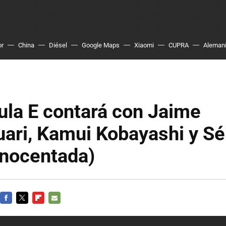
or
China
Diésel
Google Maps
Xiaomi
CUPRA
Aleman
ula E contará con Jaime
ari, Kamui Kobayashi y Sé
inocentada)
FACEBOOK
TWITTER
FLIPBOARD
E-
MAIL