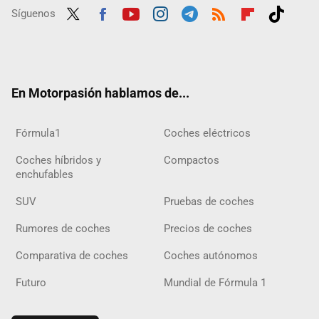
Síguenos
Twit
Fac
Yout
Inst
Tele
RSS
Flip
Tikt
ter
ebo
ube
agra
gra
boar
ok
ok
m
m
d
En Motorpasión hablamos de...
Fórmula1
Coches eléctricos
Coches híbridos y
Compactos
enchufables
SUV
Pruebas de coches
Rumores de coches
Precios de coches
Comparativa de coches
Coches autónomos
Futuro
Mundial de Fórmula 1