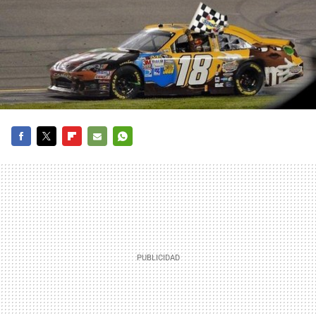
FACEBOOK
TWITTER
FLIPBOARD
E-
WHATSAPP
MAIL