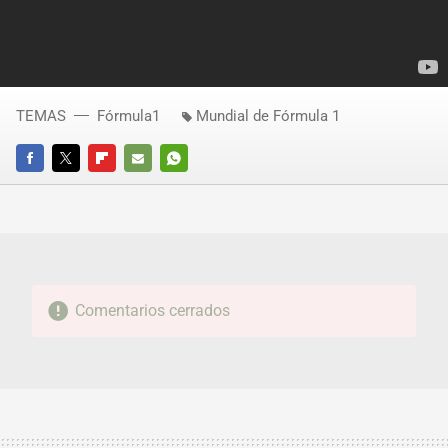
TEMAS
Fórmula1
Mundial de Fórmula 1
FACEBOOK
TWITTER
FLIPBOARD
E-
WHATSAPP
MAIL
Comentarios cerrados