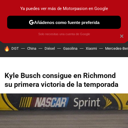
Ya puedes ver más de Motorpasion en Google
PRUEBAS
COCHES ELÉCTRICOS
OBSERVATORIO
F1
Añádenos como fuente preferida
Solo necesitas una cuenta de Google
×
HOY SE HABLA DE
DGT
China
Diésel
Gasolina
Xiaomi
Mercedes-Be
Kyle Busch consigue en Richmond
su primera victoria de la temporada