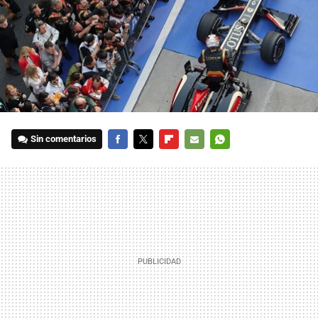
Sin comentarios
FACEBOOK
TWITTER
FLIPBOARD
E-
WHATSAPP
MAIL