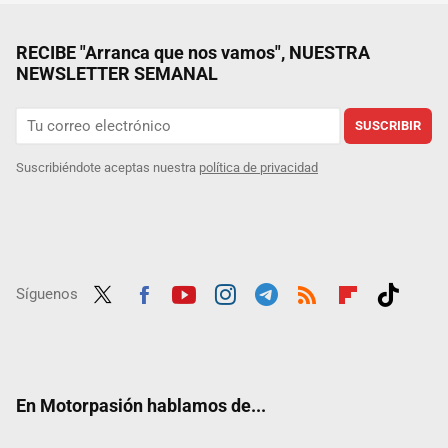
RECIBE "Arranca que nos vamos", NUESTRA
NEWSLETTER SEMANAL
SUSCRIBIR
Suscribiéndote aceptas nuestra
política de privacidad
Síguenos
Twit
Fac
Yout
Inst
Tele
RSS
Flip
Tikt
ter
ebo
ube
agra
gra
boar
ok
ok
m
m
d
En Motorpasión hablamos de...