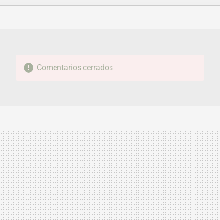
FACEBOOK
TWITTER
FLIPBOARD
E-
WHATSAPP
MAIL
Comentarios cerrados