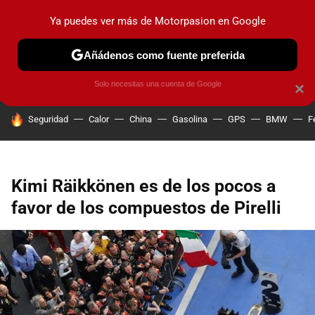
Ya puedes ver más de Motorpasion en Google
PRUEBAS
COCHES ELÉCTRICOS
OBSERVATORIO
F1
Añádenos como fuente preferida
Solo necesitas una cuenta de Google
×
HOY SE HABLA DE
Seguridad
Calor
China
Gasolina
GPS
BMW
F
Kimi Räikkönen es de los pocos a
favor de los compuestos de Pirelli