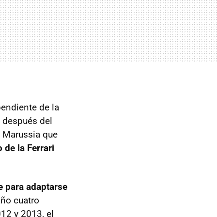
endiente de la
o después del
n Marussia que
 de la Ferrari
je para adaptarse
año cuatro
12 y 2013, el