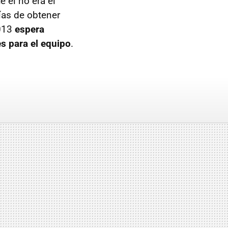
 él no era el
ías de obtener
2013
espera
s para el equipo
.