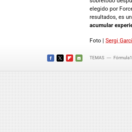
sobretodo despué
elegido por Forc
resultados, es u
acumular experie
Foto |
Sergi Garc
TEMAS
Fórmula1
FACEBOOK
TWITTER
FLIPBOARD
E-
MAIL