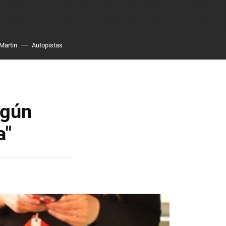
Martin
Autopistas
ngún
a"