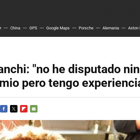
r
China
GPS
Google Maps
Porsche
Alemania
Aston 
anchi: "no he disputado ni
mio pero tengo experienci
FACEBOOK
TWITTER
FLIPBOARD
E-
MAIL