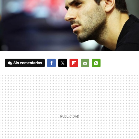
Sin comentarios
FACEBOOK
TWITTER
FLIPBOARD
E-
WHATSAPP
MAIL