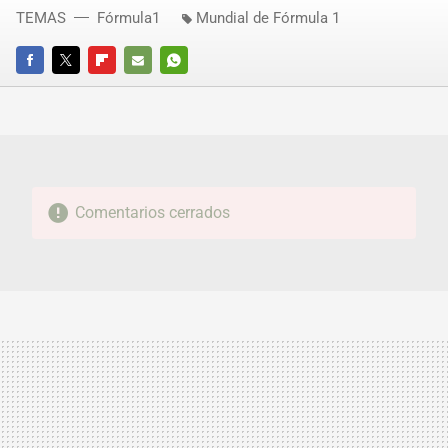
TEMAS
Fórmula1
Mundial de Fórmula 1
FACEBOOK
TWITTER
FLIPBOARD
E-
WHATSAPP
MAIL
Comentarios cerrados