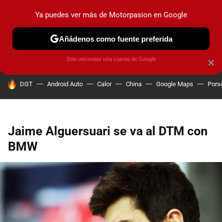
Ya puedes ver más de Motorpasion en Google
PRUEBAS
COCHES ELÉCTRICOS
OBSERVATORIO
F1
Añádenos como fuente preferida
Solo necesitas una cuenta de Google
×
HOY SE HABLA DE
DGT
Android Auto
Calor
China
Google Maps
Pors
Jaime Alguersuari se va al DTM con
BMW