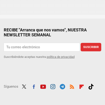
RECIBE "Arranca que nos vamos", NUESTRA
NEWSLETTER SEMANAL
SUSCRIBIR
Suscribiéndote aceptas nuestra
política de privacidad
Síguenos
Twit
Fac
Yout
Inst
Tele
RSS
Flip
Tikt
ter
ebo
ube
agra
gra
boar
ok