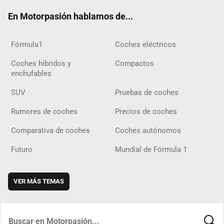
ok
m
m
d
En Motorpasión hablamos de...
Fórmula1
Coches eléctricos
Coches híbridos y
Compactos
enchufables
SUV
Pruebas de coches
Rumores de coches
Precios de coches
Comparativa de coches
Coches autónomos
Futuro
Mundial de Fórmula 1
VER MÁS TEMAS