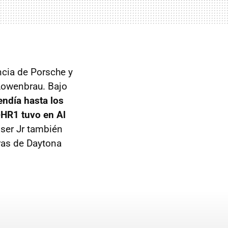
ncia de Porsche y
 Lowenbrau. Bajo
endía hasta los
-HR1 tuvo en Al
ser Jr también
oras de Daytona