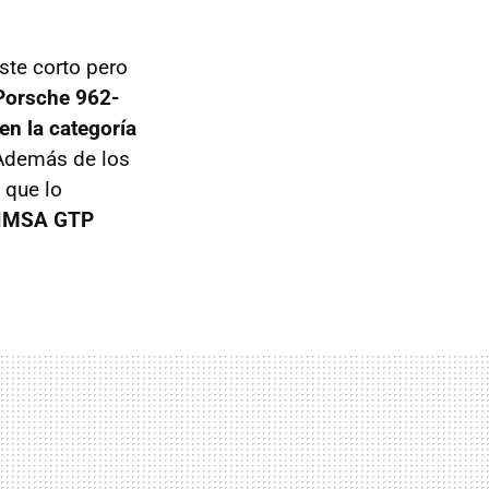
ste corto pero
Porsche 962-
 en la categoría
 Además de los
 que lo
IMSA GTP