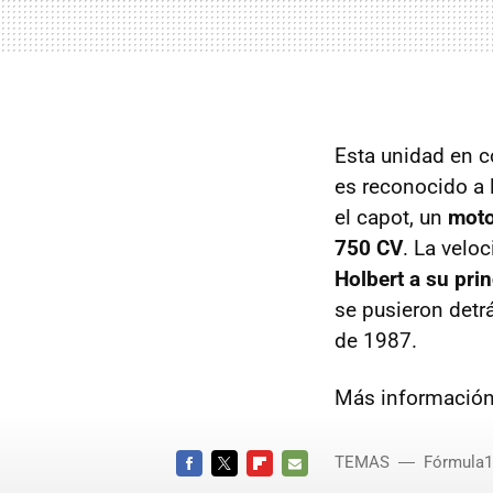
Esta unidad en c
es reconocido a 
el capot, un
moto
750 CV
. La vel
Holbert a su prin
se pusieron detrá
de 1987.
Más informació
TEMAS
Fórmula1
FACEBOOK
TWITTER
FLIPBOARD
E-