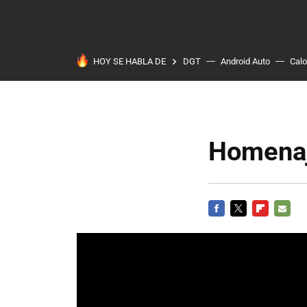
HOY SE HABLA DE
DGT
Android Auto
Calo
Homenaj
FACEBOOK
TWITTER
FLIPBOARD
E-
MAIL