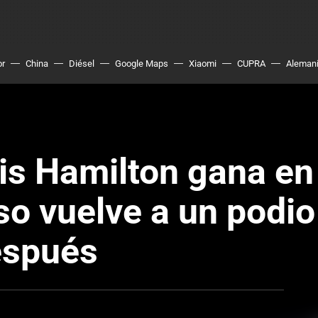
or
China
Diésel
Google Maps
Xiaomi
CUPRA
Aleman
wis Hamilton gana en
o vuelve a un podio
espués