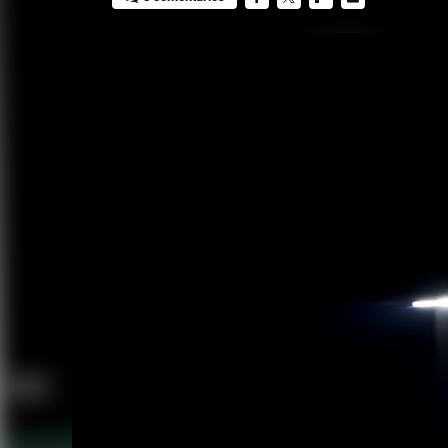
FACEBOOK
TWITTER
FLIPBOARD
E-
MAIL