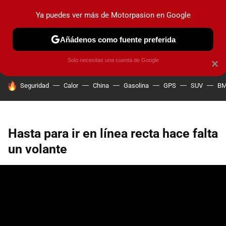
Ya puedes ver más de Motorpasion en Google
PRUEBAS
COCHES ELÉCTRICOS
OBSERVATORIO
F1
Añádenos como fuente preferida
Solo necesitas una cuenta de Google
×
HOY SE HABLA DE
Seguridad
Calor
China
Gasolina
GPS
SUV
B
Hasta para ir en línea recta hace falta
un volante