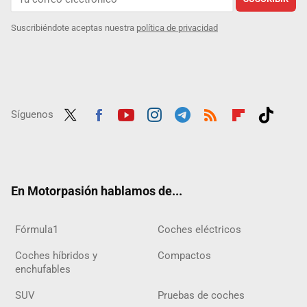
Suscribiéndote aceptas nuestra
política de privacidad
Síguenos
Twit
Fac
Yout
Inst
Tele
RSS
Flip
Tikt
ter
ebo
ube
agra
gra
boar
ok
ok
m
m
d
En Motorpasión hablamos de...
Fórmula1
Coches eléctricos
Coches híbridos y
Compactos
enchufables
SUV
Pruebas de coches