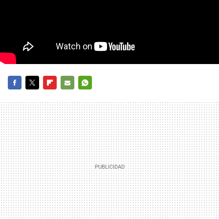
FACEBOOK
TWITTER
FLIPBOARD
E-
WHATSAPP
MAIL