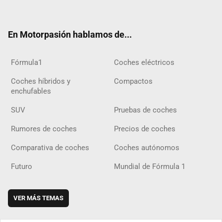
ter
ebo
ube
agra
gra
boar
ok
ok
m
m
d
En Motorpasión hablamos de...
Fórmula1
Coches eléctricos
Coches híbridos y
Compactos
enchufables
SUV
Pruebas de coches
Rumores de coches
Precios de coches
Comparativa de coches
Coches autónomos
Futuro
Mundial de Fórmula 1
VER MÁS TEMAS