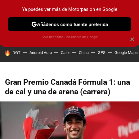
Ya puedes ver más de Motorpasion en Google
PRUEBAS
COCHES ELÉCTRICOS
OBSERVATORIO
F1
Añádenos como fuente preferida
Solo necesitas una cuenta de Google
×
HOY SE HABLA DE
DGT
Android Auto
Calor
China
GPS
Google Maps
Gran Premio Canadá Fórmula 1: una
de cal y una de arena (carrera)