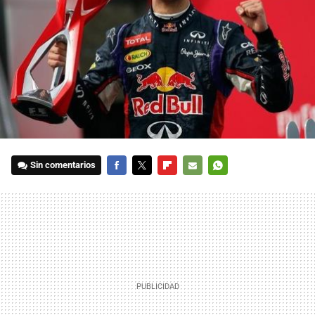
Sin comentarios
FACEBOOK
TWITTER
FLIPBOARD
E-
WHATSAPP
MAIL