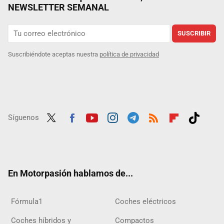
NEWSLETTER SEMANAL
SUSCRIBIR
Suscribiéndote aceptas nuestra
política de privacidad
Síguenos
Twit
Fac
Yout
Inst
Tele
RSS
Flip
Tikt
ter
ebo
ube
agra
gra
boar
ok
ok
m
m
d
En Motorpasión hablamos de...
Fórmula1
Coches eléctricos
Coches híbridos y
Compactos